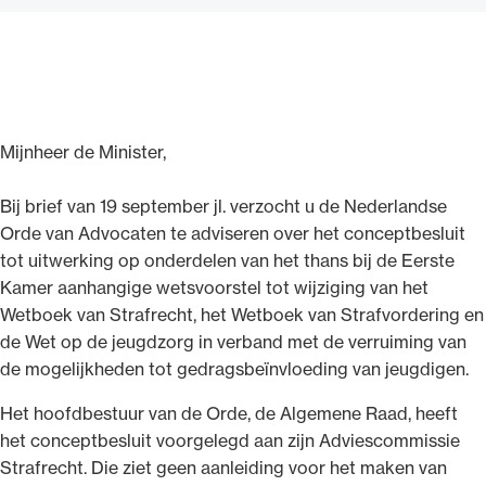
Ondersteuning voor advocaten bij hun
Mijnheer de Minister,
beroepsuitoefening: van de advocatenpas tot
het rechtsgebiedenregister en
Bij brief van 19 september jl. verzocht u de Nederlandse
geheimhoudernummers.
Orde van Advocaten te adviseren over het conceptbesluit
tot uitwerking op onderdelen van het thans bij de Eerste
Kamer aanhangige wetsvoorstel tot wijziging van het
Wetboek van Strafrecht, het Wetboek van Strafvordering en
de Wet op de jeugdzorg in verband met de verruiming van
de mogelijkheden tot gedragsbeïnvloeding van jeugdigen.
Het hoofdbestuur van de Orde, de Algemene Raad, heeft
het conceptbesluit voorgelegd aan zijn Adviescommissie
Strafrecht. Die ziet geen aanleiding voor het maken van