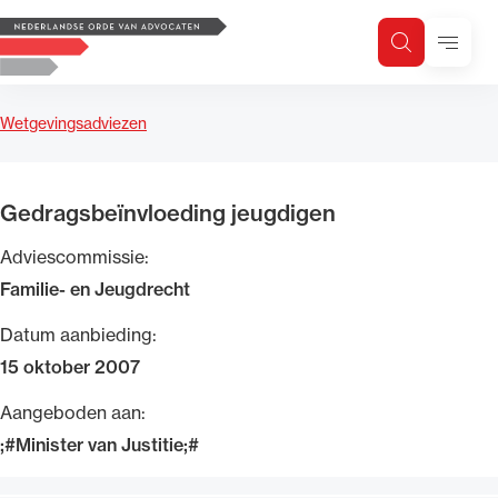
Logo, to the homepage
Menu
Zoeken
Zoek op trefwoord
H
Zoeken
Wetgevingsadviezen
Zoekgebied
Gedragsbeïnvloeding jeugdigen
Adviescommissie:
Familie- en Jeugdrecht
Datum aanbieding:
15 oktober 2007
Aangeboden aan:
;#Minister van Justitie;#