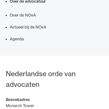
Over de advocatuur
Over de NOvA
Actueel bij de NOvA
Agenda
Bezoek- en postadres
Nederlandse orde van
advocaten
Bezoekadres
Monarch Tower