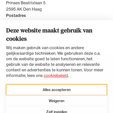
Prinses Beatrixlaan 5
2595 AK Den Haag
Postadres
Postbus 30851
2500 GW Den Haag
Deze website maakt gebruik van
cookies
Contact
Wij maken gebruik van cookies en andere
gelijkwaardige technieken. We gebruiken deze o.a.
om de website goed te laten functioneren, het
gebruik van de website te analyseren en relevante
Toegankelijkheidsverklaring
content en advertenties te kunnen tonen. Voor meer
Disclaimer
informatie, lees ons
cookiebeleid
.
Privacystatement
Cookies beheren
Alles accepteren
Weigeren
LinkedIn
Instagram
Bluesky
Zelf instellen