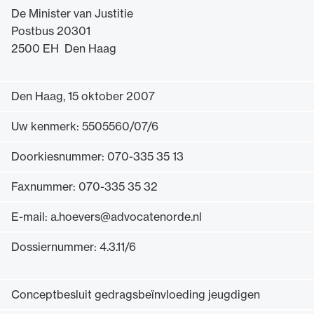
De Minister van Justitie
Uitgelicht
Postbus 20301
2500 EH Den Haag
Den Haag, 15 oktober 2007
Uw kenmerk: 5505560/07/6
Doorkiesnummer: 070-335 35 13
Faxnummer: 070-335 35 32
Alle wet- en regelgeving voor de advocatuur.
Van de Advocatenwet tot de Verordening op
E-mail: a.hoevers@advocatenorde.nl
de advocatuur (Voda) en de Regeling op de
advocatuur (Roda).
Dossiernummer: 4.3.11/6
Conceptbesluit gedragsbeïnvloeding jeugdigen