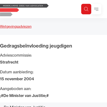
Logo, to the homepage
Menu
Zoeken
Zoek op trefwoord
H
Zoeken
Wetgevingsadviezen
Zoekgebied
Gedragsbeïnvloeding jeugdigen
Adviescommissie:
Strafrecht
Datum aanbieding:
15 november 2004
Aangeboden aan:
;#De Minister van Justitie;#