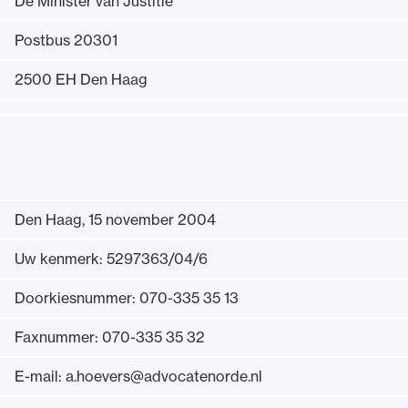
De Minister van Justitie
Uitgelicht
Postbus 20301
2500 EH Den Haag
Den Haag, 15 november 2004
Alle wet- en regelgeving voor de advocatuur.
Uw kenmerk: 5297363/04/6
Van de Advocatenwet tot de Verordening op
de advocatuur (Voda) en de Regeling op de
Doorkiesnummer: 070-335 35 13
advocatuur (Roda).
Faxnummer: 070-335 35 32
E-mail: a.hoevers@advocatenorde.nl