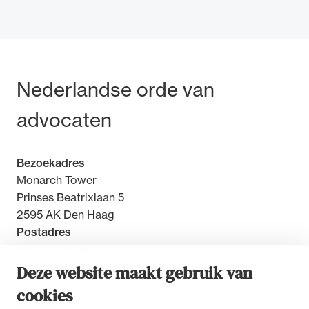
Bezoek- en postadres
Nederlandse orde van
advocaten
Bezoekadres
Monarch Tower
Prinses Beatrixlaan 5
2595 AK Den Haag
Postadres
Postbus 30851
2500 GW Den Haag
Deze website maakt gebruik van
cookies
Contact