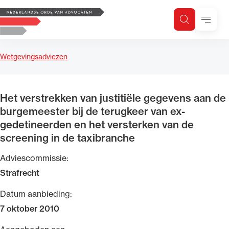
Logo, to the homepage
Menu
Zoeken
Zoek op trefwoord
H
Zoeken
Wetgevingsadviezen
Zoekgebied
Het verstrekken van justitiële gegevens aan de
burgemeester bij de terugkeer van ex-
gedetineerden en het versterken van de
screening in de taxibranche
Adviescommissie:
Strafrecht
Datum aanbieding:
7 oktober 2010