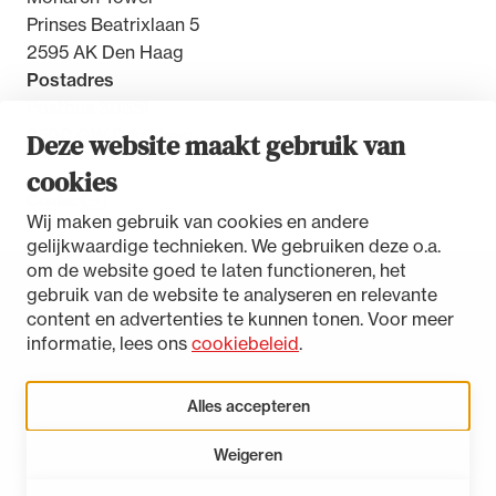
Prinses Beatrixlaan 5
2595 AK Den Haag
Postadres
Postbus 30851
2500 GW Den Haag
Deze website maakt gebruik van
cookies
Contact
Wij maken gebruik van cookies en andere
gelijkwaardige technieken. We gebruiken deze o.a.
om de website goed te laten functioneren, het
gebruik van de website te analyseren en relevante
Toegankelijkheidsverklaring
content en advertenties te kunnen tonen. Voor meer
Disclaimer
informatie, lees ons
cookiebeleid
.
Privacystatement
Cookies beheren
Alles accepteren
Weigeren
LinkedIn
Instagram
Bluesky