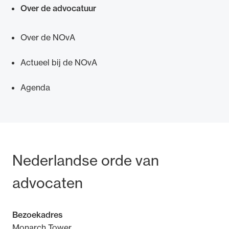
Over de advocatuur
Over de NOvA
Ondersteuning voor advocaten bij hun
Actueel bij de NOvA
beroepsuitoefening: van de advocatenpas tot
het rechtsgebiedenregister en
Agenda
geheimhoudernummers.
Bezoek- en postadres
Nederlandse orde van
advocaten
Bezoekadres
Monarch Tower