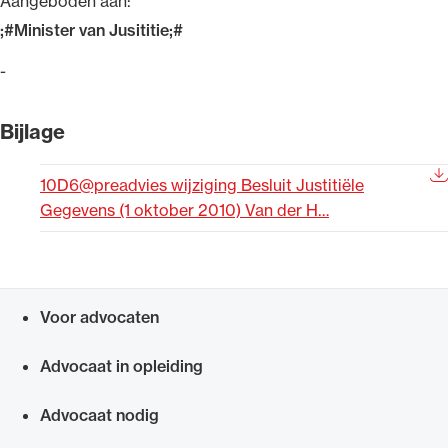
Aangeboden aan:
Uitgelicht
;#Minister van Jusititie;#
-
Bijlage
10D6@preadvies wijziging Besluit Justitiële
Gegevens (1 oktober 2010) Van der H…
Alle wet- en regelgeving voor de advocatuur.
Van de Advocatenwet tot de Verordening op
Voor advocaten
de advocatuur (Voda) en de Regeling op de
Snel navigeren naar
advocatuur (Roda).
Advocaat in opleiding
Advocaat nodig