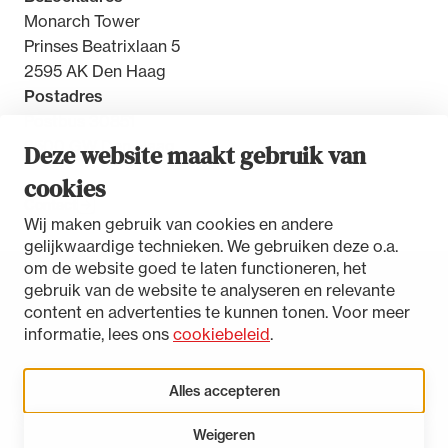
Monarch Tower
Prinses Beatrixlaan 5
2595 AK Den Haag
Postadres
Postbus 30851
2500 GW Den Haag
Deze website maakt gebruik van
cookies
Contact
Wij maken gebruik van cookies en andere
gelijkwaardige technieken. We gebruiken deze o.a.
om de website goed te laten functioneren, het
gebruik van de website te analyseren en relevante
Toegankelijkheidsverklaring
content en advertenties te kunnen tonen. Voor meer
Disclaimer
informatie, lees ons
cookiebeleid
.
Privacystatement
Cookies beheren
Alles accepteren
Weigeren
LinkedIn
Instagram
Bluesky