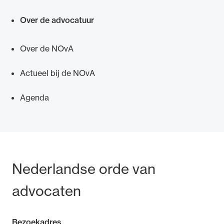
Over de advocatuur
Over de NOvA
Ondersteuning voor advocaten bij hun
beroepsuitoefening: van de advocatenpas tot
Actueel bij de NOvA
het rechtsgebiedenregister en
Agenda
geheimhoudernummers.
Bezoek- en postadres
Nederlandse orde van
advocaten
Bezoekadres