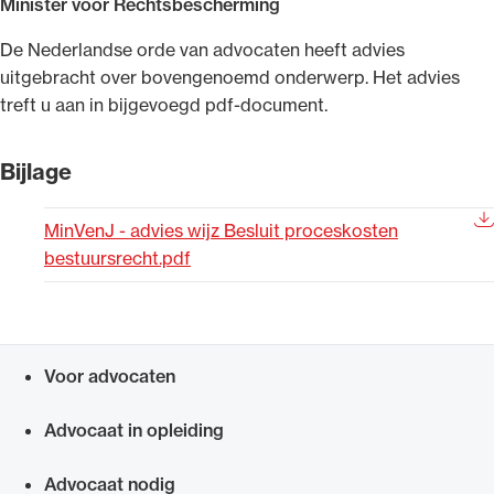
Minister voor Rechtsbescherming
Uitgelicht
​De Nederlandse orde van advocaten heeft advies
uitgebracht over bovengenoemd onderwerp. Het advies
treft u aan in bijgevoegd pdf-document.
Bijlage
MinVenJ - advies wijz Besluit proceskosten
bestuursrecht.pdf
Alle wet- en regelgeving voor de advocatuur.
Van de Advocatenwet tot de Verordening op
de advocatuur (Voda) en de Regeling op de
Voor advocaten
advocatuur (Roda).
Snel navigeren naar
Advocaat in opleiding
Advocaat nodig