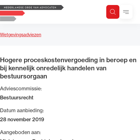
Logo, to the homepage
Menu
Zoeken
Zoek op trefwoord
H
Zoeken
Wetgevingsadviezen
Zoekgebied
Hogere proceskostenvergoeding in beroep en
bij kennelijk onredelijk handelen van
bestuursorgaan
Adviescommissie:
Bestuursrecht
Datum aanbieding:
28 november 2019
Aangeboden aan: