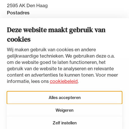
2595 AK Den Haag
Postadres
Postbus 30851
2500 GW Den Haag
Deze website maakt gebruik van
cookies
Contact
Wij maken gebruik van cookies en andere
gelijkwaardige technieken. We gebruiken deze o.a.
om de website goed te laten functioneren, het
gebruik van de website te analyseren en relevante
Toegankelijkheidsverklaring
content en advertenties te kunnen tonen. Voor meer
Disclaimer
informatie, lees ons
cookiebeleid
.
Privacystatement
Cookies beheren
Alles accepteren
Weigeren
LinkedIn
Instagram
Bluesky
Zelf instellen
Open 