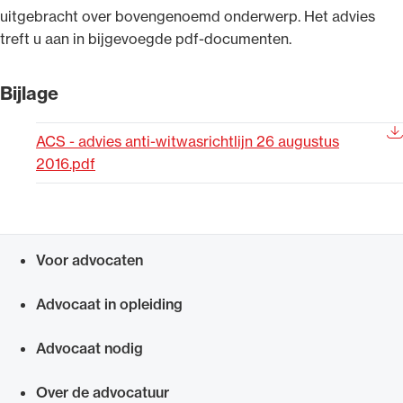
uitgebracht over bovengenoemd onderwerp. Het advies
Uitgelicht
treft u aan in bijgevoegde pdf-documenten.
Bijlage
ACS - advies anti-witwasrichtlijn 26 augustus
2016.pdf
Alle wet- en regelgeving voor de advocatuur.
Voor advocaten
Van de Advocatenwet tot de Verordening op
Snel navigeren naar
de advocatuur (Voda) en de Regeling op de
Advocaat in opleiding
advocatuur (Roda).
Advocaat nodig
Over de advocatuur