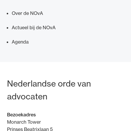
Over de NOvA
Actueel bij de NOvA
Ondersteuning voor advocaten bij hun
Agenda
beroepsuitoefening: van de advocatenpas tot
het rechtsgebiedenregister en
geheimhoudernummers.
Bezoek- en postadres
Nederlandse orde van
advocaten
Bezoekadres
Monarch Tower
Prinses Beatrixlaan 5