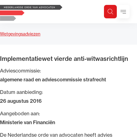
Logo, to the homepage
Menu
Zoeken
Zoek op trefwoord
H
Zoeken
Wetgevingsadviezen
Zoekgebied
Implementatiewet vierde anti-witwasrichtlijn
Adviescommissie:
algemene raad en adviescommissie strafrecht
Datum aanbieding:
26 augustus 2016
Aangeboden aan:
Ministerie van Financiën
​De Nederlandse orde van advocaten heeft advies