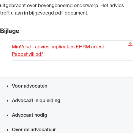
uitgebracht over bovengenoemd onderwerp. Het advies
Uitgelicht
treft u aan in bijgevoegd pdf-document.
Bijlage
MinVenJ - advies implicaties EHRM arrest
Paposhvili.pdf
Alle wet- en regelgeving voor de advocatuur.
Voor advocaten
Van de Advocatenwet tot de Verordening op
Snel navigeren naar
de advocatuur (Voda) en de Regeling op de
Advocaat in opleiding
advocatuur (Roda).
Advocaat nodig
Over de advocatuur