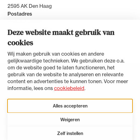
2595 AK Den Haag
Postadres
Postbus 30851
2500 GW Den Haag
Deze website maakt gebruik van
cookies
Contact
Wij maken gebruik van cookies en andere
gelijkwaardige technieken. We gebruiken deze o.a.
om de website goed te laten functioneren, het
gebruik van de website te analyseren en relevante
Toegankelijkheidsverklaring
content en advertenties te kunnen tonen. Voor meer
Disclaimer
informatie, lees ons
cookiebeleid
.
Privacystatement
Cookies beheren
Alles accepteren
Weigeren
LinkedIn
Instagram
Bluesky
Zelf instellen
Open 