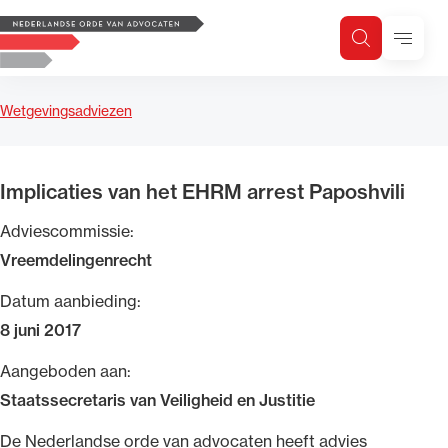
Logo, to the homepage
Menu
Zoeken
Zoek op trefwoord
H
Zoeken
Wetgevingsadviezen
Zoekgebied
Implicaties van het EHRM arrest Paposhvili
Adviescommissie:
Vreemdelingenrecht
Datum aanbieding:
8 juni 2017
Aangeboden aan:
Staatssecretaris van Veiligheid en Justitie
​De Nederlandse orde van advocaten heeft advies