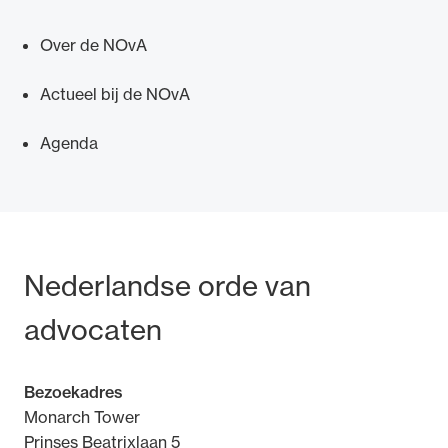
Over de NOvA
Actueel bij de NOvA
Ondersteuning voor advocaten bij hun
Agenda
beroepsuitoefening: van de advocatenpas tot
het rechtsgebiedenregister en
geheimhoudernummers.
Bezoek- en postadres
Nederlandse orde van
advocaten
Bezoekadres
Monarch Tower
Prinses Beatrixlaan 5