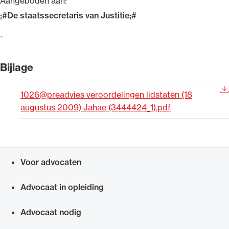
Aangeboden aan:
Uitgelicht
;#De staatssecretaris van Justitie;#
-
Bijlage
1026@preadvies veroordelingen lidstaten (18
augustus 2009) Jahae (3444424_1).pdf
Alle wet- en regelgeving voor de advocatuur.
Van de Advocatenwet tot de Verordening op
Voor advocaten
de advocatuur (Voda) en de Regeling op de
Snel navigeren naar
advocatuur (Roda).
Advocaat in opleiding
Advocaat nodig