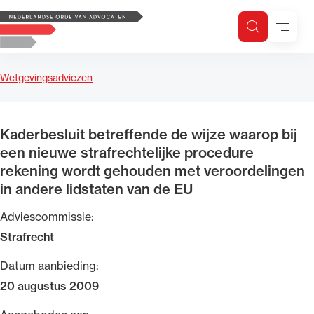
Logo, to the homepage
Menu
Zoeken
Zoek op trefwoord
H
Zoeken
Wetgevingsadviezen
Zoekgebied
Kaderbesluit betreffende de wijze waarop bij
een nieuwe strafrechtelijke procedure
rekening wordt gehouden met veroordelingen
in andere lidstaten van de EU
Adviescommissie:
Strafrecht
Datum aanbieding:
20 augustus 2009