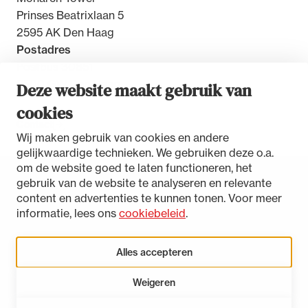
Prinses Beatrixlaan 5
2595 AK Den Haag
Postadres
Postbus 30851
2500 GW Den Haag
Deze website maakt gebruik van
cookies
Contact
Wij maken gebruik van cookies en andere
gelijkwaardige technieken. We gebruiken deze o.a.
om de website goed te laten functioneren, het
gebruik van de website te analyseren en relevante
Toegankelijkheidsverklaring
content en advertenties te kunnen tonen. Voor meer
Disclaimer
informatie, lees ons
cookiebeleid
.
Privacystatement
Cookies beheren
Alles accepteren
Weigeren
LinkedIn
Instagram
Bluesky