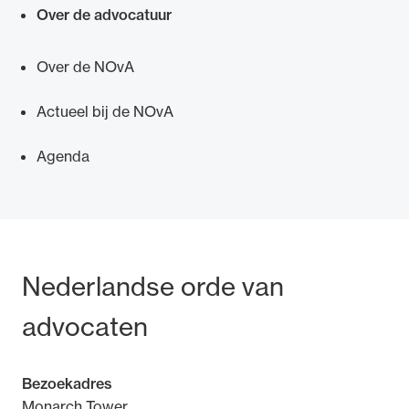
Over de advocatuur
Over de NOvA
Ondersteuning voor advocaten bij hun
Actueel bij de NOvA
beroepsuitoefening: van de advocatenpas tot
het rechtsgebiedenregister en
Agenda
geheimhoudernummers.
Bezoek- en postadres
Nederlandse orde van
advocaten
Bezoekadres
Monarch Tower