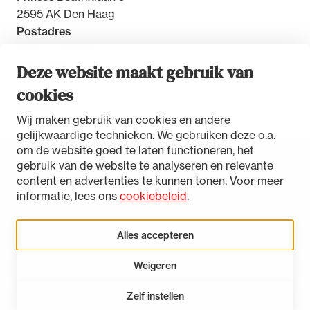
2595 AK Den Haag
Postadres
Postbus 30851
2500 GW Den Haag
Deze website maakt gebruik van
cookies
Contact
Wij maken gebruik van cookies en andere
gelijkwaardige technieken. We gebruiken deze o.a.
om de website goed te laten functioneren, het
gebruik van de website te analyseren en relevante
Toegankelijkheidsverklaring
content en advertenties te kunnen tonen. Voor meer
Disclaimer
informatie, lees ons
cookiebeleid
.
Privacystatement
Cookies beheren
Alles accepteren
Weigeren
LinkedIn
Instagram
Bluesky
Zelf instellen
Open 