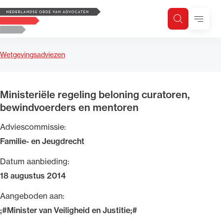
Logo, to the homepage
Menu
Zoeken
Zoek op trefwoord
H
Zoeken
Wetgevingsadviezen
Zoekgebied
Ministeriële regeling beloning curatoren,
bewindvoerders en mentoren
Adviescommissie:
Familie- en Jeugdrecht
Datum aanbieding:
18 augustus 2014
Aangeboden aan:
;#Minister van Veiligheid en Justitie;#