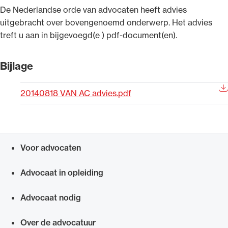
​De Nederlandse orde van advocaten heeft advies
Uitgelicht
uitgebracht over bovengenoemd onderwerp. Het advies
treft u aan in bijgevoegd(e ) pdf-document(en).
Bijlage
20140818 VAN AC advies.pdf
Alle wet- en regelgeving voor de advocatuur.
Voor advocaten
Van de Advocatenwet tot de Verordening op
Snel navigeren naar
de advocatuur (Voda) en de Regeling op de
Advocaat in opleiding
advocatuur (Roda).
Advocaat nodig
Over de advocatuur