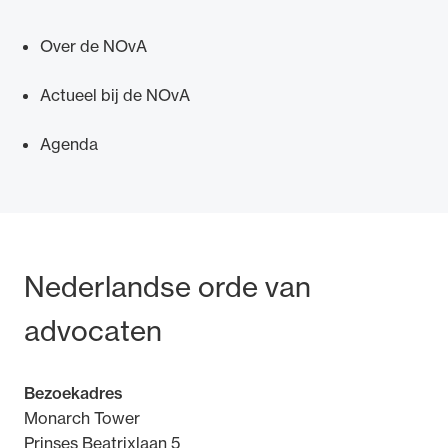
Over de NOvA
Actueel bij de NOvA
Ondersteuning voor advocaten bij hun
Agenda
beroepsuitoefening: van de advocatenpas tot
het rechtsgebiedenregister en
geheimhoudernummers.
Bezoek- en postadres
Nederlandse orde van
advocaten
Bezoekadres
Monarch Tower
Prinses Beatrixlaan 5