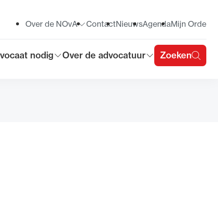
Over de NOvA
Contact
Nieuws
Agenda
Mijn Orde
Toon submenu voor
vocaat nodig
Over de advocatuur
Zoeken
on submenu voor
Toon submenu voor
u