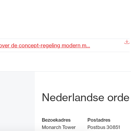
de advocatuur. Van de
Ondersteuning voor a
ng op de advocatuur
beroepsuitoefening: v
vocatuur (Roda).
rechtsgebiedenregist
 over de concept-regeling modern m…
Bezoek- en pos
Nederlandse orde
Bezoekadres
Postadres
Monarch Tower
Postbus 30851