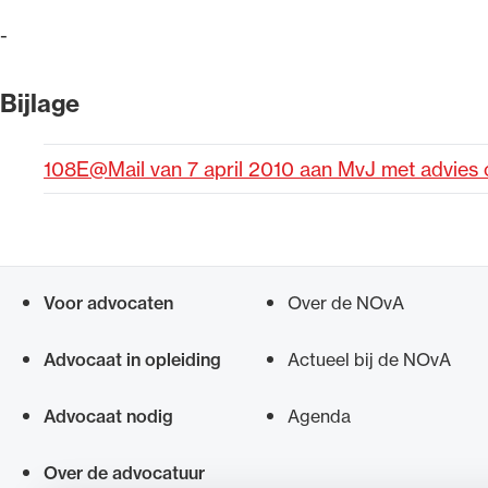
-
Alle wet- en regelgeving voor 
Advocatenwet tot de Verordeni
Bijlage
(Voda) en de Regeling op de ad
108E@Mail van 7 april 2010 aan MvJ met advies
Voor advocaten
Over de NOvA
Snel navigeren naar
Advocaat in opleiding
Actueel bij de NOvA
Advocaat nodig
Agenda
Over de advocatuur