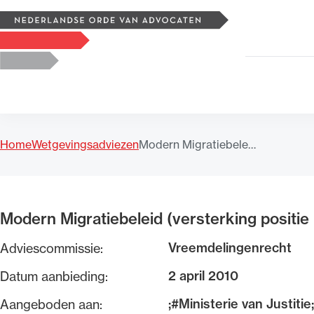
Zoeken
Logo, to the homepage
Home
Wetgevingsadviezen
Modern Migratiebele…
Uitgelicht
Modern Migratiebeleid (versterking positie
Vreemdelingenrecht
Adviescommissie:
2 april 2010
Datum aanbieding:
;#Ministerie van Justitie
Aangeboden aan: