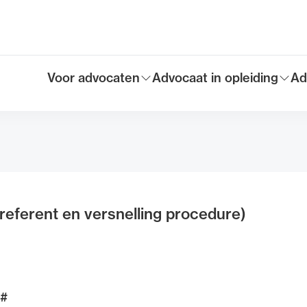
Voor advocaten
Advocaat in opleiding
Ad
Toon submenu voor
Toon submenu voor
To
Hoofdmen
 referent en versnelling procedure)
;#