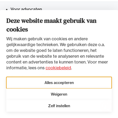
Voor advocaten
Snel navigeren naar
Deze website maakt gebruik van
Advocaat in opleiding
cookies
Advocaat nodig
Wij maken gebruik van cookies en andere
gelijkwaardige technieken. We gebruiken deze o.a.
Over de advocatuur
om de website goed te laten functioneren, het
gebruik van de website te analyseren en relevante
content en advertenties te kunnen tonen. Voor meer
Over de NOvA
informatie, lees ons
cookiebeleid
.
Actueel bij de NOvA
Alles accepteren
Agenda
Weigeren
Zelf instellen
Open 