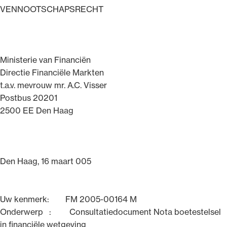
VENNOOTSCHAPSRECHT
Uitgelicht
Ministerie van Financiën
Directie Financiële Markten
t.a.v. mevrouw mr. A.C. Visser
Postbus 20201
2500 EE Den Haag
Alle wet- en regelgeving voor de advocatuur.
Van de Advocatenwet tot de Verordening op
Den Haag, 16 maart 005
de advocatuur (Voda) en de Regeling op de
advocatuur (Roda).
Uw kenmerk: FM 2005-00164 M
Onderwerp : Consultatiedocument Nota boetestelsel
in financiële wetgeving