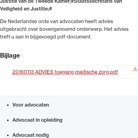
Justitie van de Tweede Kamer;#Staatssecretaris van
Uitgelicht
Veiligheid en Justitie;#
​De Nederlandse orde van advocaten heeft advies
uitgebracht over bovengenoemd onderwerp. Het advies
treft u aan in bijgevoegd pdf-document.
Bijlage
20160113 ADVIES toegang medische zorg.pdf
Alle wet- en regelgeving voor de advocatuur.
Van de Advocatenwet tot de Verordening op
de advocatuur (Voda) en de Regeling op de
Voor advocaten
advocatuur (Roda).
Snel navigeren naar
Advocaat in opleiding
Advocaat nodig