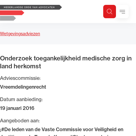
Logo, to the homepage
Menu
Zoeken
Zoek op trefwoord
H
Zoeken
Wetgevingsadviezen
Zoekgebied
Onderzoek toegankelijkheid medische zorg in
land herkomst
Adviescommissie:
Vreemdelingenrecht
Datum aanbieding:
19 januari 2016
Aangeboden aan:
;#De leden van de Vaste Commissie voor Veiligheid en