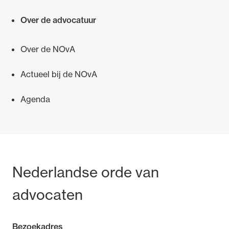
Over de advocatuur
Over de NOvA
Ondersteuning voor advocaten bij hun
Actueel bij de NOvA
beroepsuitoefening: van de advocatenpas tot
het rechtsgebiedenregister en
Agenda
geheimhoudernummers.
Bezoek- en postadres
Nederlandse orde van
advocaten
Bezoekadres