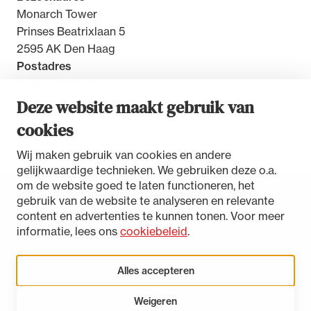
Monarch Tower
Prinses Beatrixlaan 5
2595 AK Den Haag
Postadres
Postbus 30851
2500 GW Den Haag
Deze website maakt gebruik van
cookies
Contact
Wij maken gebruik van cookies en andere
gelijkwaardige technieken. We gebruiken deze o.a.
om de website goed te laten functioneren, het
gebruik van de website te analyseren en relevante
Toegankelijkheidsverklaring
content en advertenties te kunnen tonen. Voor meer
Disclaimer
informatie, lees ons
cookiebeleid
.
Privacystatement
Cookies beheren
Alles accepteren
Weigeren
LinkedIn
Instagram
Bluesky