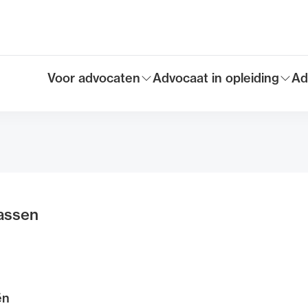
Voor advocaten
Advocaat in opleiding
Ad
Toon submenu voor
Toon submenu voor
To
Hoofdmen
passen
ën