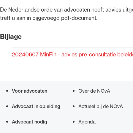
​De Nederlandse orde van advocaten heeft advies ui
Alle wet- en regelgeving voor 
treft u aan in bijgevoegd pdf-document.
Advocatenwet tot de Verordeni
(Voda) en de Regeling op de ad
Bijlage
20240607 MinFin - advies pre-consultatie beleid
Voor advocaten
Over de NOvA
Snel navigeren naar
Advocaat in opleiding
Actueel bij de NOvA
Advocaat nodig
Agenda