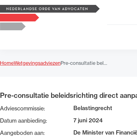
Zoeken
Logo, to the homepage
Home
Wetgevingsadviezen
Pre-consultatie bel…
Uitgelicht
Pre-consultatie beleidsrichting direct aan
Belastingrecht
Adviescommissie:
7 juni 2024
Datum aanbieding:
De Minister van Financi
Aangeboden aan: