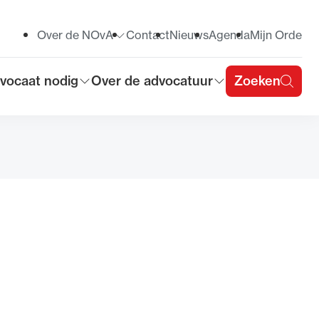
Over de NOvA
Contact
Nieuws
Agenda
Mijn Orde
Toon submenu voor
vocaat nodig
Over de advocatuur
Zoeken
on submenu voor
Toon submenu voor
u