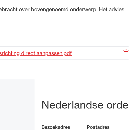
tgebracht over bovengenoemd onderwerp. Het advies
de advocatuur. Van de
Ondersteuning voor a
ng op de advocatuur
beroepsuitoefening: v
vocatuur (Roda).
rechtsgebiedenregist
srichting direct aanpassen.pdf
Bezoek- en pos
Nederlandse orde
Bezoekadres
Postadres