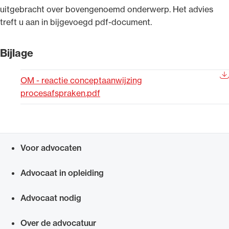
uitgebracht over bovengenoemd onderwerp. Het advies
Uitgelicht
treft u aan in bijgevoegd pdf-document.
Bijlage
OM - reactie conceptaanwijzing
procesafspraken.pdf
Alle wet- en regelgeving voor de advocatuur.
Voor advocaten
Van de Advocatenwet tot de Verordening op
Snel navigeren naar
de advocatuur (Voda) en de Regeling op de
Advocaat in opleiding
advocatuur (Roda).
Advocaat nodig
Over de advocatuur