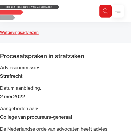
Logo, to the homepage
Menu
Zoeken
Zoek op trefwoord
H
Zoeken
Wetgevingsadviezen
Zoekgebied
Procesafspraken in strafzaken
Adviescommissie:
Strafrecht
Datum aanbieding:
2 mei 2022
Aangeboden aan:
College van procureurs-generaal
​De Nederlandse orde van advocaten heeft advies