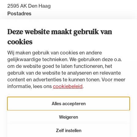
2595 AK Den Haag
Postadres
Postbus 30851
2500 GW Den Haag
Deze website maakt gebruik van
cookies
Contact
Wij maken gebruik van cookies en andere
gelijkwaardige technieken. We gebruiken deze o.a.
om de website goed te laten functioneren, het
gebruik van de website te analyseren en relevante
Toegankelijkheidsverklaring
content en advertenties te kunnen tonen. Voor meer
Disclaimer
informatie, lees ons
cookiebeleid
.
Privacystatement
Cookies beheren
Alles accepteren
Weigeren
LinkedIn
Instagram
Bluesky
Zelf instellen
Open 