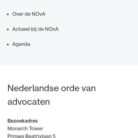
Over de NOvA
Actueel bij de NOvA
Ondersteuning voor advocaten bij hun
Agenda
beroepsuitoefening: van de advocatenpas tot
het rechtsgebiedenregister en
geheimhoudernummers.
Bezoek- en postadres
Nederlandse orde van
advocaten
Bezoekadres
Monarch Tower
Prinses Beatrixlaan 5