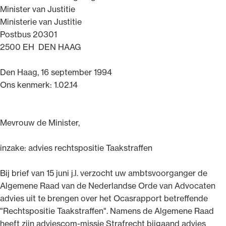
Minister van Justitie
Uitgelicht
Ministerie van Justitie
Postbus 20301
2500 EH DEN HAAG
Den Haag, 16 september 1994
Ons kenmerk: 1.02.14
Mevrouw de Minister,
Alle wet- en regelgeving voor de advocatuur.
inzake: advies rechtspositie Taakstraffen
Van de Advocatenwet tot de Verordening op
de advocatuur (Voda) en de Regeling op de
Bij brief van 15 juni j.l. verzocht uw ambtsvoorganger de
advocatuur (Roda).
Algemene Raad van de Nederlandse Orde van Advocaten
advies uit te brengen over het Ocasrapport betreffende
"Rechtspositie Taakstraffen". Namens de Algemene Raad
heeft zijn adviescom-missie Strafrecht bijgaand advies