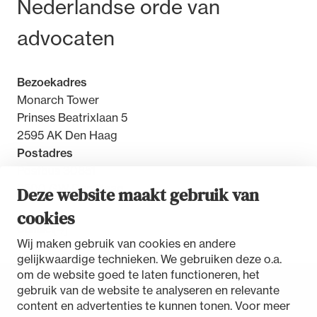
Bezoek- en postadres
Nederlandse orde van
advocaten
Bezoekadres
Monarch Tower
Prinses Beatrixlaan 5
2595 AK Den Haag
Postadres
Postbus 30851
2500 GW Den Haag
Deze website maakt gebruik van
cookies
Contact
Wij maken gebruik van cookies en andere
gelijkwaardige technieken. We gebruiken deze o.a.
om de website goed te laten functioneren, het
gebruik van de website te analyseren en relevante
Toegankelijkheidsverklaring
content en advertenties te kunnen tonen. Voor meer