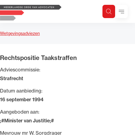
Logo, to the homepage
Menu
Zoeken
Zoek op trefwoord
H
Zoeken
Wetgevingsadviezen
Zoekgebied
Rechtspositie Taakstraffen
Adviescommissie:
Strafrecht
Datum aanbieding:
16 september 1994
Aangeboden aan:
;#Minister van Justitie;#
Mevrouw mr W. Sorgdrager