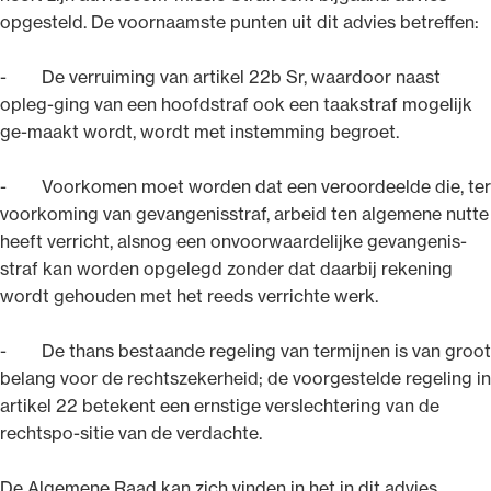
opgesteld. De voornaamste punten uit dit advies betreffen:
- De verruiming van artikel 22b Sr, waardoor naast
opleg-ging van een hoofdstraf ook een taakstraf mogelijk
ge-maakt wordt, wordt met instemming begroet.
Ondersteuning voor advocaten bij hun
beroepsuitoefening: van de advocatenpas tot
- Voorkomen moet worden dat een veroordeelde die, ter
het rechtsgebiedenregister en
voorkoming van gevangenisstraf, arbeid ten algemene nutte
geheimhoudernummers.
heeft verricht, alsnog een onvoorwaardelijke gevangenis-
straf kan worden opgelegd zonder dat daarbij rekening
wordt gehouden met het reeds verrichte werk.
- De thans bestaande regeling van termijnen is van groot
belang voor de rechtszekerheid; de voorgestelde regeling in
artikel 22 betekent een ernstige verslechtering van de
rechtspo-sitie van de verdachte.
De Algemene Raad kan zich vinden in het in dit advies