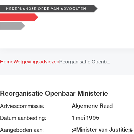
Zoeken
Logo, to the homepage
Home
Wetgevingsadviezen
Reorganisatie Openb…
Uitgelicht
Reorganisatie Openbaar Ministerie
Algemene Raad
Adviescommissie:
1 mei 1995
Datum aanbieding:
;#Minister van Justitie;#
Aangeboden aan: