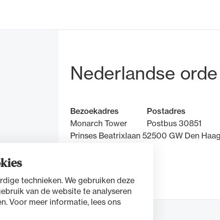
de advocatuur. Van de
Ondersteuning voor a
ng op de advocatuur
beroepsuitoefening: v
vocatuur (Roda).
rechtsgebiedenregist
Bezoek- en pos
Nederlandse orde
Bezoekadres
Postadres
Monarch Tower
Postbus 30851
Prinses Beatrixlaan 5
2500 GW Den Haa
2595 AK Den Haag
kies
Contact
rdige technieken. We gebruiken deze
gebruik van de website te analyseren
n. Voor meer informatie, lees ons