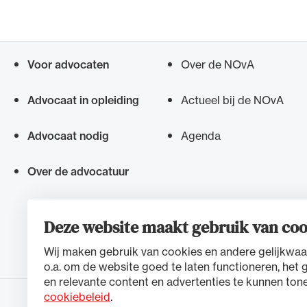
Alle wet- en regelgeving voor 
Advocatenwet tot de Verordeni
Voor advocaten
Over de NOvA
(Voda) en de Regeling op de ad
Snel navigeren naar
Advocaat in opleiding
Actueel bij de NOvA
Advocaat nodig
Agenda
Over de advocatuur
Deze website maakt gebruik van coo
Wij maken gebruik van cookies en andere gelijkwaa
o.a. om de website goed te laten functioneren, het 
en relevante content en advertenties te kunnen tone
cookiebeleid
.