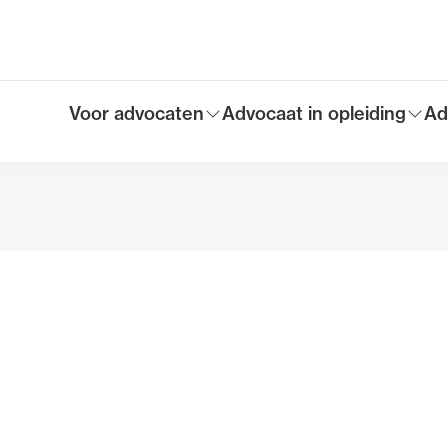
Voor advocaten
Advocaat in opleiding
Ad
Toon submenu voor
Toon submenu voor
To
Hoofdmen