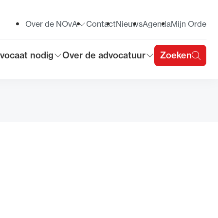
Over de NOvA
Contact
Nieuws
Agenda
Mijn Orde
Toon submenu voor
vocaat nodig
Over de advocatuur
Zoeken
on submenu voor
Toon submenu voor
u