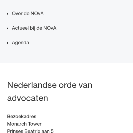
Over de NOvA
Actueel bij de NOvA
Ondersteuning voor advocaten bij hun
Agenda
beroepsuitoefening: van de advocatenpas tot
het rechtsgebiedenregister en
geheimhoudernummers.
Bezoek- en postadres
Nederlandse orde van
advocaten
Bezoekadres
Monarch Tower
Prinses Beatrixlaan 5