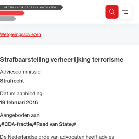
Logo, to the homepage
Menu
Zoeken
Zoek op trefwoord
H
Zoeken
Wetgevingsadviezen
Zoekgebied
Strafbaarstelling verheerlijking terrorisme
Adviescommissie:
Strafrecht
Datum aanbieding:
19 februari 2016
Aangeboden aan:
;#CDA-fractie;#Raad van State;#
​De Nederlandse orde van advocaten heeft advies