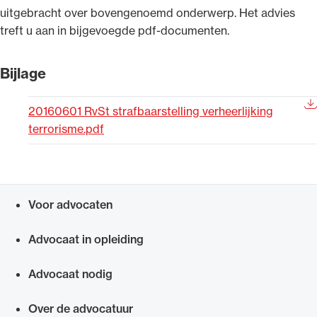
uitgebracht over bovengenoemd onderwerp. Het advies
Uitgelicht
treft u aan in bijgevoegde pdf-documenten.
Bijlage
20160601 RvSt strafbaarstelling verheerlijking
terrorisme.pdf
Alle wet- en regelgeving voor de advocatuur.
Voor advocaten
Van de Advocatenwet tot de Verordening op
Snel navigeren naar
de advocatuur (Voda) en de Regeling op de
Advocaat in opleiding
advocatuur (Roda).
Advocaat nodig
Over de advocatuur