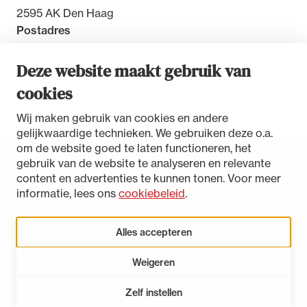
2595 AK Den Haag
Postadres
Postbus 30851
2500 GW Den Haag
Deze website maakt gebruik van
cookies
Contact
Wij maken gebruik van cookies en andere
gelijkwaardige technieken. We gebruiken deze o.a.
om de website goed te laten functioneren, het
gebruik van de website te analyseren en relevante
Toegankelijkheidsverklaring
content en advertenties te kunnen tonen. Voor meer
Disclaimer
informatie, lees ons
cookiebeleid
.
Privacystatement
Cookies beheren
Alles accepteren
Weigeren
LinkedIn
Instagram
Bluesky
Zelf instellen
Open 