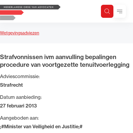
Logo, to the homepage
Menu
Zoeken
Zoek op trefwoord
H
Zoeken
Wetgevingsadviezen
Zoekgebied
Strafvonnissen ivm aanvulling bepalingen
procedure van voortgezette tenuitvoerlegging
Adviescommissie:
Strafrecht
Datum aanbieding:
27 februari 2013
Aangeboden aan:
;#Minister van Veiligheid en Justitie;#