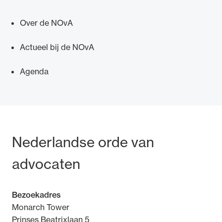
Over de NOvA
Actueel bij de NOvA
Ondersteuning voor advocaten bij hun
Agenda
beroepsuitoefening: van de advocatenpas tot
het rechtsgebiedenregister en
geheimhoudernummers.
Bezoek- en postadres
Nederlandse orde van
advocaten
Bezoekadres
Monarch Tower
Prinses Beatrixlaan 5