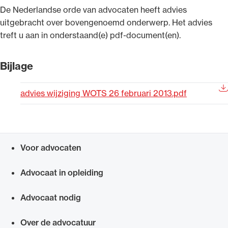
De Nederlandse orde van advocaten heeft advies
Uitgelicht
uitgebracht over bovengenoemd onderwerp. Het advies
treft u aan in onderstaand(e) pdf-document(en).
Bijlage
advies wijziging WOTS 26 februari 2013.pdf
Alle wet- en regelgeving voor de advocatuur.
Voor advocaten
Van de Advocatenwet tot de Verordening op
Snel navigeren naar
de advocatuur (Voda) en de Regeling op de
Advocaat in opleiding
advocatuur (Roda).
Advocaat nodig
Over de advocatuur