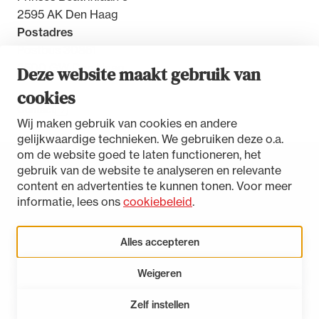
2595 AK Den Haag
Postadres
Postbus 30851
2500 GW Den Haag
Deze website maakt gebruik van
cookies
Contact
Wij maken gebruik van cookies en andere
gelijkwaardige technieken. We gebruiken deze o.a.
om de website goed te laten functioneren, het
gebruik van de website te analyseren en relevante
Toegankelijkheidsverklaring
content en advertenties te kunnen tonen. Voor meer
Disclaimer
informatie, lees ons
cookiebeleid
.
Privacystatement
Cookies beheren
Alles accepteren
Weigeren
LinkedIn
Instagram
Bluesky
Zelf instellen
Open 