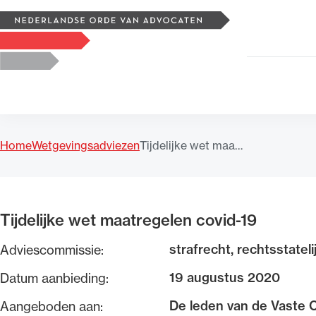
Zoeken
Logo, to the homepage
Home
Wetgevingsadviezen
Tijdelijke wet maa…
Uitgelicht
Tijdelijke wet maatregelen covid-19
strafrecht, rechtsstatel
Adviescommissie:
19 augustus 2020
Datum aanbieding:
De leden van de Vaste 
Aangeboden aan: