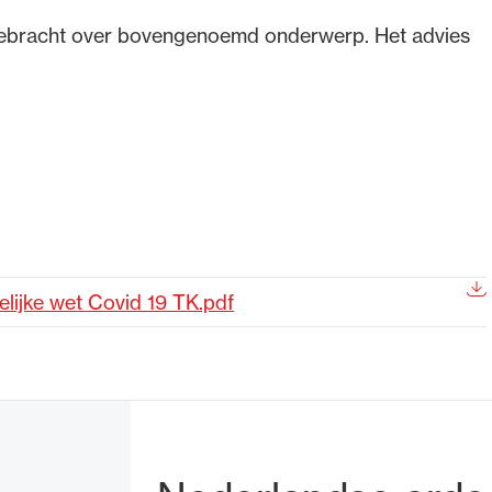
tgebracht over bovengenoemd onderwerp. Het advies
de advocatuur. Van de
Ondersteuning voor a
ng op de advocatuur
beroepsuitoefening: v
vocatuur (Roda).
rechtsgebiedenregist
delijke wet Covid 19 TK.pdf