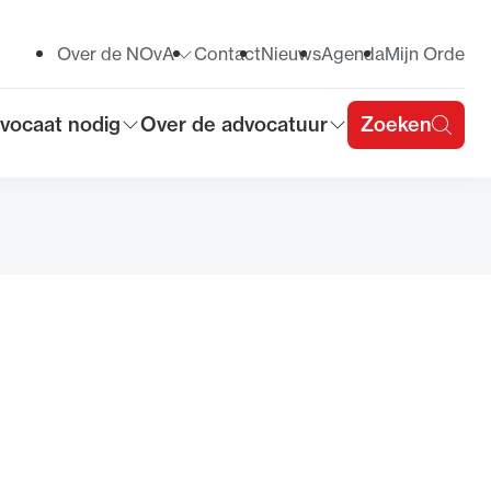
Over de NOvA
Contact
Nieuws
Agenda
Mijn Orde
Toon submenu voor
vocaat nodig
Over de advocatuur
Zoeken
on submenu voor
Toon submenu voor
u