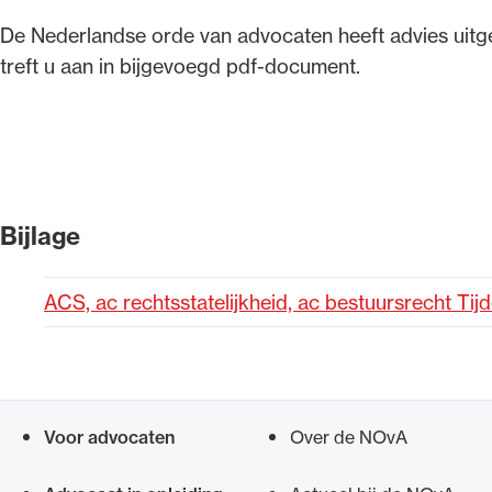
​De Nederlandse orde van advocaten heeft advies ui
Alle wet- en regelgeving voor 
treft u aan in bijgevoegd pdf-document.
Advocatenwet tot de Verordeni
(Voda) en de Regeling op de ad
Bijlage
ACS, ac rechtsstatelijkheid, ac bestuursrecht Tij
Voor advocaten
Over de NOvA
Snel navigeren naar