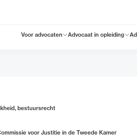
Voor advocaten
Advocaat in opleiding
Ad
Toon submenu voor
Toon submenu voor
To
Hoofdmen
ijkheid, bestuursrecht
Commissie voor Justitie in de Tweede Kamer