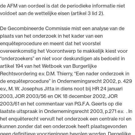
de AFM van oordeel is dat de periodieke informatie niet
voldoet aan de wettelijke eisen (artikel 3 lid 2).
De Gecombineerde Commissie mist een analyse van de
plaats van het onderzoek in het kader van een
enquêteprocedure en meent dat het voorstel
overeenkomstig het Voorontwerp te makkelijk kiest voor
“onderzoekers” en niet voor deskundigen als bedoeld in
artikel 194 van het Wetboek van Burgerlijke
Rechtsvordering e.v. D.M. Thierry, “Een nader onderzoek in
de enquêteprocedure” in Ondernemingsrecht 2002, p. 429
e.v., M. W. Josephus Jitta in diens noot bij HR 24 januari
2003, JOR 2003/56 en OK 18 december 2002, JOR
2003/61 en het commentaar van P.G.F.A. Geerts op die
laatste uitspraak in Ondernemingsrecht 2003, p.271 e.v. . In
het enquêterecht vervult het onderzoek een centrale rol en
kunnen zonder dat een onderzoek heeft plaatsgevonden
geen definitieve voorzieningen bevolen worden. Dergelijke