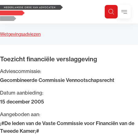
Logo, to the homepage
Menu
Zoeken
Zoek op trefwoord
H
Zoeken
Wetgevingsadviezen
Zoekgebied
Toezicht financiële verslaggeving
Adviescommissie:
Gecombineerde Commissie Vennootschapsrecht
Datum aanbieding:
15 december 2005
Aangeboden aan:
;#De leden van de Vaste Commissie voor Financiën van de
Tweede Kamer;#