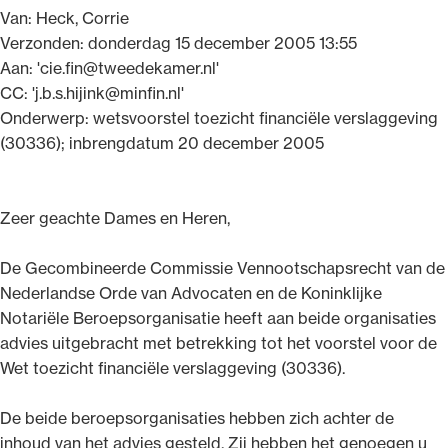
Van: Heck, Corrie
Uitgelicht
Verzonden: donderdag 15 december 2005 13:55
Aan: 'cie.fin@tweedekamer.nl'
CC: 'j.b.s.hijink@minfin.nl'
Onderwerp: wetsvoorstel toezicht financiële verslaggeving
(30336); inbrengdatum 20 december 2005
Zeer geachte Dames en Heren,
De Gecombineerde Commissie Vennootschapsrecht van de
Alle wet- en regelgeving voor de advocatuur.
Nederlandse Orde van Advocaten en de Koninklijke
Van de Advocatenwet tot de Verordening op
Notariële Beroepsorganisatie heeft aan beide organisaties
de advocatuur (Voda) en de Regeling op de
advies uitgebracht met betrekking tot het voorstel voor de
advocatuur (Roda).
Wet toezicht financiële verslaggeving (30336).
De beide beroepsorganisaties hebben zich achter de
inhoud van het advies gesteld. Zij hebben het genoegen u