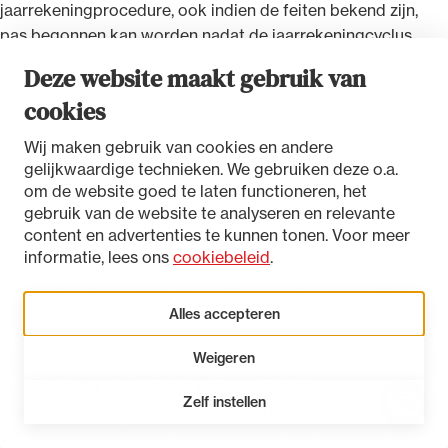
jaarrekeningprocedure, ook indien de feiten bekend zijn,
pas begonnen kan worden nadat de jaarrekeningcyclus
over het daarna volgende jaar is afgesloten, kleven ernstige
Deze website maakt gebruik van
bezwaren. De Gecombineerde Commissie meent dat in
cookies
normale gevallen –dwz gevallen waarin geen verlenging van
de termijn voor het opmaken van de jaarrekening speelt,
Wij maken gebruik van cookies en andere
gevallen waarin de AFM geen nadere verduidelijking heeft
gelijkwaardige technieken. We gebruiken deze o.a.
gevraagd en gevallen waarin de feiten bekend zijn- een
om de website goed te laten functioneren, het
procedure in ieder geval zou moeten zijn begonnen binnen
gebruik van de website te analyseren en relevante
twaalf maanden nà het einde van het boekjaar waarop de
content en advertenties te kunnen tonen. Voor meer
informatie, lees ons
cookiebeleid
.
jaarrekening die wordt aangevochten betrekking heeft en
niet pas een jaar nàdat de vastgestelde jaarrekening is
gedeponeerd.
Alles accepteren
Weigeren
De Gecombineerde Commissie wijst er In dit verband op
dat artikel 44, lid 1 van het Besluit toezicht
Zelf instellen
beleggingstellingen 2005 nu al voorschrijft dat
Open 
beleggingsinstellingen jaarlijks binnen vier maanden na