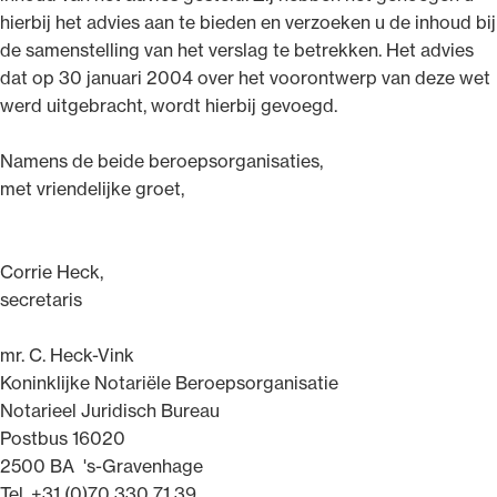
hierbij het advies aan te bieden en verzoeken u de inhoud bij
de samenstelling van het verslag te betrekken. Het advies
dat op 30 januari 2004 over het voorontwerp van deze wet
werd uitgebracht, wordt hierbij gevoegd.
Ondersteuning voor advocaten bij hun
Namens de beide beroepsorganisaties,
beroepsuitoefening: van de advocatenpas tot
met vriendelijke groet,
het rechtsgebiedenregister en
geheimhoudernummers.
Corrie Heck,
secretaris
mr. C. Heck-Vink
Koninklijke Notariële Beroepsorganisatie
Notarieel Juridisch Bureau
Postbus 16020
2500 BA 's-Gravenhage
Tel. +31 (0)70 330 71 39