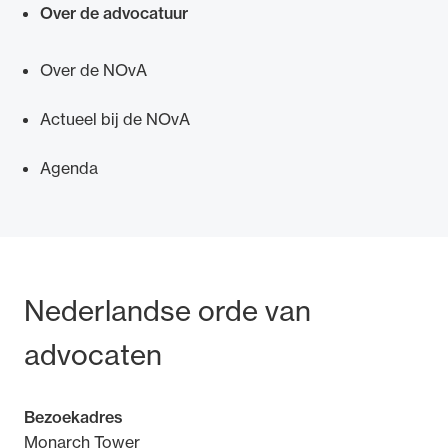
Over de advocatuur
Over de NOvA
Actueel bij de NOvA
Ondersteuning voor advocaten bij hun
beroepsuitoefening: van de advocatenpas tot
Agenda
het rechtsgebiedenregister en
geheimhoudernummers.
Bezoek- en postadres
Nederlandse orde van
advocaten
Bezoekadres
Monarch Tower