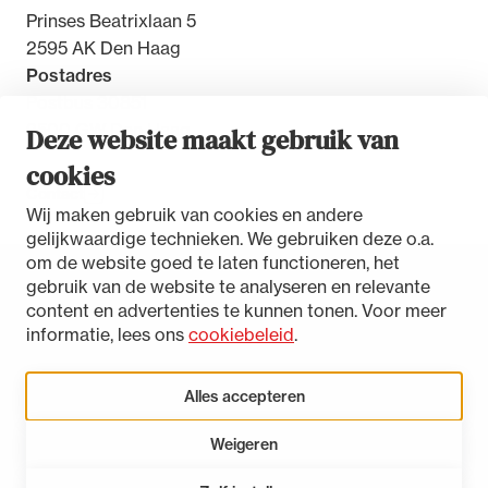
Prinses Beatrixlaan 5
2595 AK Den Haag
Postadres
Postbus 30851
2500 GW Den Haag
Deze website maakt gebruik van
cookies
Contact
Wij maken gebruik van cookies en andere
gelijkwaardige technieken. We gebruiken deze o.a.
om de website goed te laten functioneren, het
gebruik van de website te analyseren en relevante
Toegankelijkheidsverklaring
content en advertenties te kunnen tonen. Voor meer
Disclaimer
informatie, lees ons
cookiebeleid
.
Privacystatement
Cookies beheren
Alles accepteren
Weigeren
LinkedIn
Instagram
Bluesky