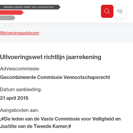
Logo, to the homepage
Menu
Zoeken
Zoek op trefwoord
H
Zoeken
Wetgevingsadviezen
Zoekgebied
Uitvoeringswet richtlijn jaarrekening
Adviescommissie:
Gecombineerde Commissie Vennootschapsrecht
Datum aanbieding:
21 april 2015
Aangeboden aan:
;#De leden van de Vaste Commissie voor Veiligheid en
Justitie van de Tweede Kamer;#