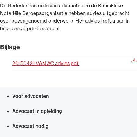
​De Nederlandse orde van advocaten en de Koninklijke
Uitgelicht
Notariële Beroepsorganisatie hebben advies uitgebracht
over bovengenoemd onderwerp. Het advies treft u aan in
bijgevoegd pdf-document.
Bijlage
20150421 VAN AC advies.pdf
Alle wet- en regelgeving voor de advocatuur.
Van de Advocatenwet tot de Verordening op
Voor advocaten
de advocatuur (Voda) en de Regeling op de
Snel navigeren naar
advocatuur (Roda).
Advocaat in opleiding
Advocaat nodig