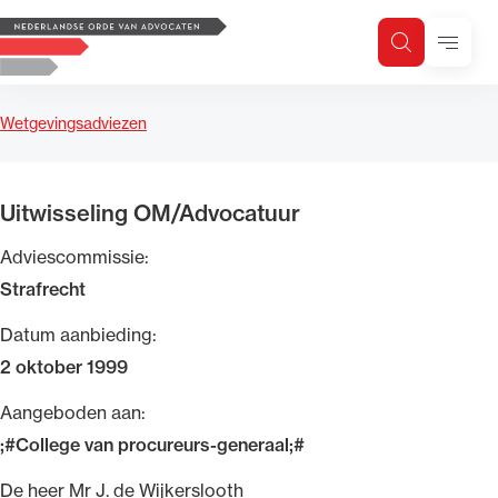
Logo, to the homepage
Menu
Zoeken
Zoek op trefwoord
H
Zoeken
Wetgevingsadviezen
Zoekgebied
Uitwisseling OM/Advocatuur
Adviescommissie:
Strafrecht
Datum aanbieding:
2 oktober 1999
Aangeboden aan:
;#College van procureurs-generaal;#
De heer Mr J. de Wijkerslooth