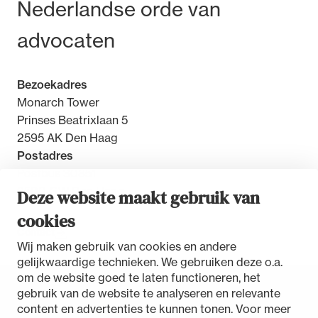
Bezoek- en postadres
Nederlandse orde van
advocaten
Bezoekadres
Monarch Tower
Prinses Beatrixlaan 5
2595 AK Den Haag
Postadres
Postbus 30851
2500 GW Den Haag
Deze website maakt gebruik van
cookies
Contact
Wij maken gebruik van cookies en andere
gelijkwaardige technieken. We gebruiken deze o.a.
om de website goed te laten functioneren, het
gebruik van de website te analyseren en relevante
Toegankelijkheidsverklaring
content en advertenties te kunnen tonen. Voor meer