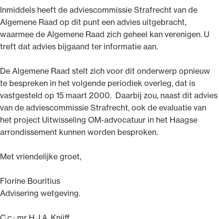
Inmiddels heeft de adviescommissie Strafrecht van de
Algemene Raad op dit punt een advies uitgebracht,
waarmee de Algemene Raad zich geheel kan verenigen. U
treft dat advies bijgaand ter informatie aan.
Ondersteuning voor advocaten bij hun
De Algemene Raad stelt zich voor dit onderwerp opnieuw
beroepsuitoefening: van de advocatenpas tot
te bespreken in het volgende periodiek overleg, dat is
het rechtsgebiedenregister en
vastgesteld op 15 maart 2000. Daarbij zou, naast dit advies
geheimhoudernummers.
van de adviescommissie Strafrecht, ook de evaluatie van
het project Uitwisseling OM-advocatuur in het Haagse
arrondissement kunnen worden besproken.
Met vriendelijke groet,
Florine Bouritius
Advisering wetgeving.
C.c.: mr H.J.A. Knijff