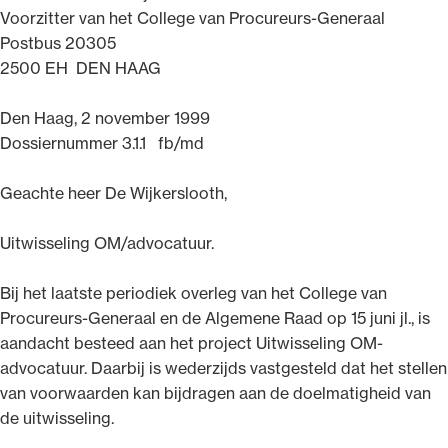
Voorzitter van het College van Procureurs-Generaal
Uitgelicht
Postbus 20305
2500 EH DEN HAAG
Den Haag, 2 november 1999
Dossiernummer 3.1.1 fb/md
Geachte heer De Wijkerslooth,
Uitwisseling OM/advocatuur.
Alle wet- en regelgeving voor de advocatuur.
Bij het laatste periodiek overleg van het College van
Van de Advocatenwet tot de Verordening op
Procureurs-Generaal en de Algemene Raad op 15 juni jl., is
de advocatuur (Voda) en de Regeling op de
aandacht besteed aan het project Uitwisseling OM-
advocatuur (Roda).
advocatuur. Daarbij is wederzijds vastgesteld dat het stellen
van voorwaarden kan bijdragen aan de doelmatigheid van
de uitwisseling.