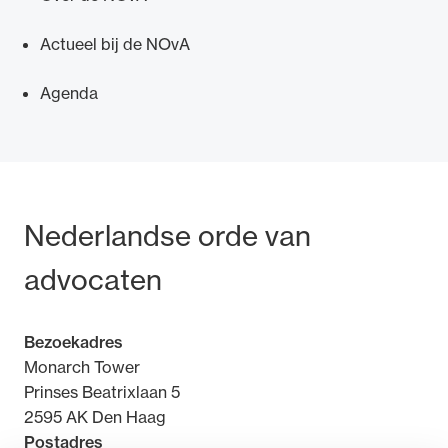
Actueel bij de NOvA
Agenda
Ondersteuning voor advocaten bij hun
beroepsuitoefening: van de advocatenpas tot
het rechtsgebiedenregister en
geheimhoudernummers.
Bezoek- en postadres
Nederlandse orde van
advocaten
Bezoekadres
Monarch Tower
Prinses Beatrixlaan 5
2595 AK Den Haag
Postadres