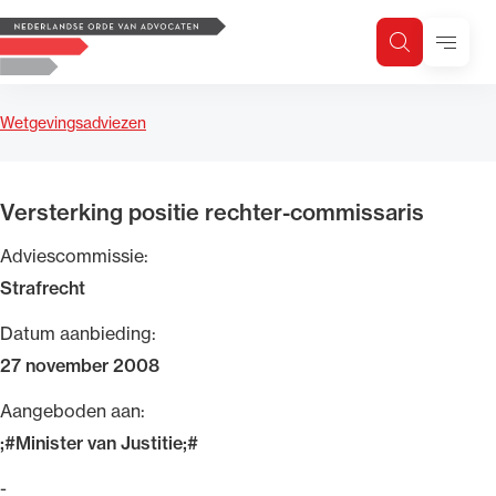
Logo, to the homepage
Menu
Zoeken
Zoek op trefwoord
H
Zoeken
Wetgevingsadviezen
Zoekgebied
Versterking positie rechter-commissaris
Adviescommissie:
Strafrecht
Datum aanbieding:
27 november 2008
Aangeboden aan:
;#Minister van Justitie;#
-