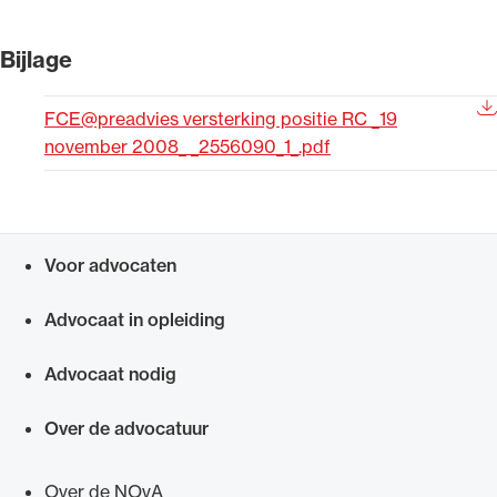
Uitgelicht
Bijlage
FCE@preadvies versterking positie RC _19
november 2008_ _2556090_1_.pdf
Voor advocaten
Snel navigeren naar
Alle wet- en regelgeving voor de advocatuur.
Advocaat in opleiding
Van de Advocatenwet tot de Verordening op
de advocatuur (Voda) en de Regeling op de
Advocaat nodig
advocatuur (Roda).
Over de advocatuur
Over de NOvA