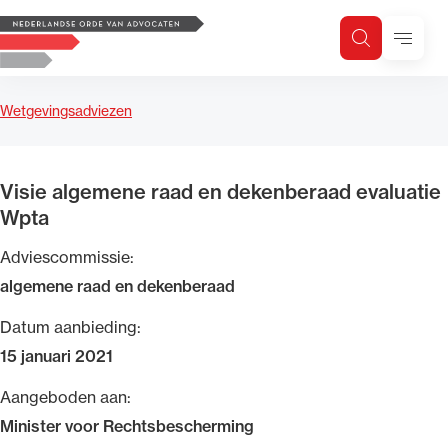
Logo, to the homepage
Menu
Zoeken
Zoek op trefwoord
H
Zoeken
Wetgevingsadviezen
Zoekgebied
Visie algemene raad en dekenberaad evaluatie
Wpta
Adviescommissie:
algemene raad en dekenberaad
Datum aanbieding:
15 januari 2021
Aangeboden aan:
Minister voor Rechtsbescherming