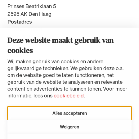
Prinses Beatrixlaan 5
2595 AK Den Haag
Postadres
Postbus 30851
2500 GW Den Haag
Deze website maakt gebruik van
cookies
Contact
Wij maken gebruik van cookies en andere
gelijkwaardige technieken. We gebruiken deze o.a.
om de website goed te laten functioneren, het
gebruik van de website te analyseren en relevante
Toegankelijkheidsverklaring
content en advertenties te kunnen tonen. Voor meer
Disclaimer
informatie, lees ons
cookiebeleid
.
Privacystatement
Cookies beheren
Alles accepteren
Weigeren
LinkedIn
Instagram
Bluesky