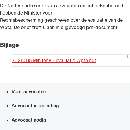
​De Nederlandse orde van advocaten en het dekenberaad
Uitgelicht
hebben de Minister voor
Rechtsbescherming geschreven over de evaluatie van de ​
Wpta. De brief​ treft u aan in bijgevoegd pdf-document.​
Bijlage
20210115 MinJenV - evaluatie Wpta.pdf
Alle wet- en regelgeving voor de advocatuur.
Van de Advocatenwet tot de Verordening op
Voor advocaten
de advocatuur (Voda) en de Regeling op de
Snel navigeren naar
advocatuur (Roda).
Advocaat in opleiding
Advocaat nodig