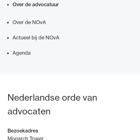
Over de advocatuur
Over de NOvA
Actueel bij de NOvA
Ondersteuning voor advocaten bij hun
beroepsuitoefening: van de advocatenpas tot
Agenda
het rechtsgebiedenregister en
geheimhoudernummers.
Bezoek- en postadres
Nederlandse orde van
advocaten
Bezoekadres
Monarch Tower