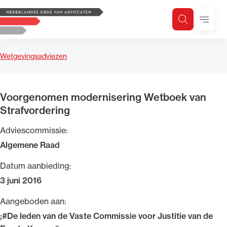
Logo, to the homepage
Menu
Zoeken
Zoek op trefwoord
H
Zoeken
Wetgevingsadviezen
Zoekgebied
Voorgenomen modernisering Wetboek van
Strafvordering
Adviescommissie:
Algemene Raad
Datum aanbieding:
3 juni 2016
Aangeboden aan:
;#De leden van de Vaste Commissie voor Justitie van de