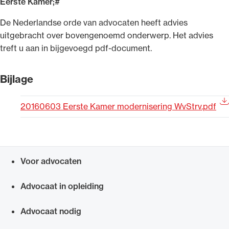
Eerste Kamer;#
Uitgelicht
​De Nederlandse orde van advocaten heeft advies
uitgebracht over bovengenoemd onderwerp. Het advies
treft u aan in bijgevoegd pdf-document.
Bijlage
20160603 Eerste Kamer modernisering WvStrv.pdf
Alle wet- en regelgeving voor de advocatuur.
Van de Advocatenwet tot de Verordening op
Voor advocaten
de advocatuur (Voda) en de Regeling op de
Snel navigeren naar
advocatuur (Roda).
Advocaat in opleiding
Advocaat nodig