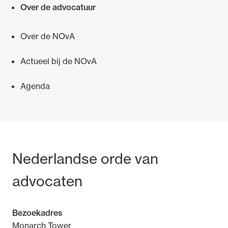
Over de advocatuur
Over de NOvA
Actueel bij de NOvA
Ondersteuning voor advocaten bij hun
beroepsuitoefening: van de advocatenpas tot
Agenda
het rechtsgebiedenregister en
geheimhoudernummers.
Bezoek- en postadres
Nederlandse orde van
advocaten
Bezoekadres
Monarch Tower