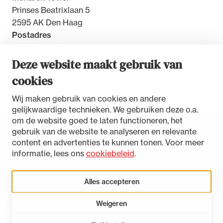
Prinses Beatrixlaan 5
2595 AK Den Haag
Postadres
Postbus 30851
2500 GW Den Haag
Deze website maakt gebruik van
cookies
Contact
Wij maken gebruik van cookies en andere
gelijkwaardige technieken. We gebruiken deze o.a.
om de website goed te laten functioneren, het
gebruik van de website te analyseren en relevante
Toegankelijkheidsverklaring
content en advertenties te kunnen tonen. Voor meer
Disclaimer
informatie, lees ons
cookiebeleid
.
Privacystatement
Cookies beheren
Alles accepteren
Weigeren
LinkedIn
Instagram
Bluesky