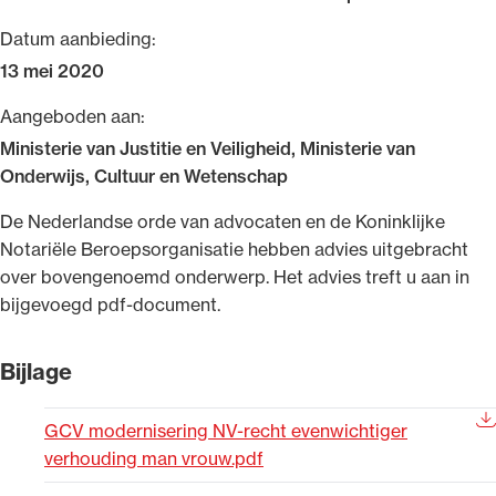
Uitgelicht
Datum aanbieding:
13 mei 2020
Aangeboden aan:
Ministerie van Justitie en Veiligheid, Ministerie van
Onderwijs, Cultuur en Wetenschap
​De Nederlandse orde van advocaten en de Koninklijke
Notariële Beroepsorganisatie hebben advies uitgebracht
over bovengenoemd onderwerp. Het advies treft u aan in
Alle wet- en regelgeving voor de advocatuur.
bijgevoegd pdf-document.
Van de Advocatenwet tot de Verordening op
de advocatuur (Voda) en de Regeling op de
Bijlage
advocatuur (Roda).
GCV modernisering NV-recht evenwichtiger
verhouding man vrouw.pdf