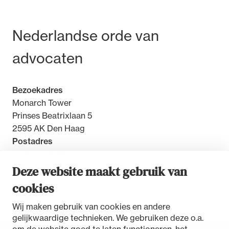
Bezoek- en postadres
Nederlandse orde van
advocaten
Bezoekadres
Monarch Tower
Prinses Beatrixlaan 5
2595 AK Den Haag
Postadres
Postbus 30851
2500 GW Den Haag
Deze website maakt gebruik van
cookies
Contact
Wij maken gebruik van cookies en andere
gelijkwaardige technieken. We gebruiken deze o.a.