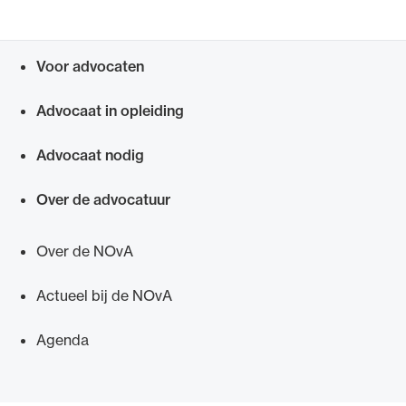
Voor advocaten
Snel navigeren naar
Ondersteuning voor advocaten bij hun
Advocaat in opleiding
beroepsuitoefening: van de advocatenpas tot
het rechtsgebiedenregister en
Advocaat nodig
geheimhoudernummers.
Over de advocatuur
Over de NOvA
Actueel bij de NOvA
Agenda