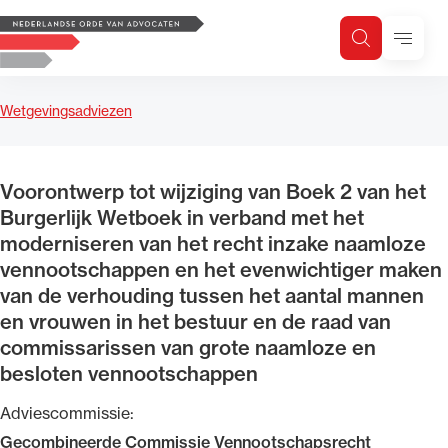
Logo, to the homepage
Menu
Zoeken
Zoek op trefwoord
H
Zoeken
Wetgevingsadviezen
Zoekgebied
Voorontwerp tot wijziging van Boek 2 van het
Burgerlijk Wetboek in verband met het
moderniseren van het recht inzake naamloze
vennootschappen en het evenwichtiger maken
van de verhouding tussen het aantal mannen
en vrouwen in het bestuur en de raad van
commissarissen van grote naamloze en
besloten vennootschappen
Adviescommissie:
Gecombineerde Commissie Vennootschapsrecht