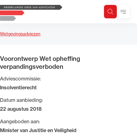
Logo, to the homepage
Menu
Zoeken
Zoek op trefwoord
H
Zoeken
Wetgevingsadviezen
Zoekgebied
Voorontwerp Wet opheffing
verpandingsverboden
Adviescommissie:
Insolventierecht
Datum aanbieding:
22 augustus 2018
Aangeboden aan:
Minister van Justitie en Veiligheid