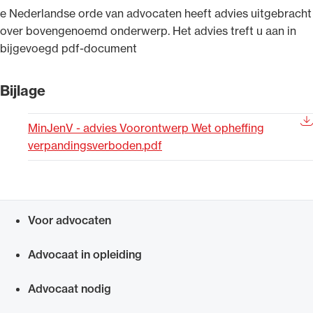
e Nederlandse orde van advocaten heeft advies ​uitgebracht
Uitgelicht
over bovengenoemd onderwerp. Het advies treft u aan in
bijgevoegd pdf-document​​​
Bijlage
MinJenV - advies Voorontwerp Wet opheffing
verpandingsverboden.pdf
Alle wet- en regelgeving voor de advocatuur.
Van de Advocatenwet tot de Verordening op
Voor advocaten
de advocatuur (Voda) en de Regeling op de
Snel navigeren naar
advocatuur (Roda).
Advocaat in opleiding
Advocaat nodig