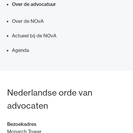
Over de advocatuur
Over de NOvA
Actueel bij de NOvA
Ondersteuning voor advocaten bij hun
beroepsuitoefening: van de advocatenpas tot
Agenda
het rechtsgebiedenregister en
geheimhoudernummers.
Bezoek- en postadres
Nederlandse orde van
advocaten
Bezoekadres
Monarch Tower