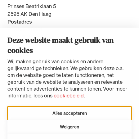
Prinses Beatrixlaan 5
2595 AK Den Haag
Postadres
Postbus 30851
2500 GW Den Haag
Deze website maakt gebruik van
cookies
Contact
Wij maken gebruik van cookies en andere
gelijkwaardige technieken. We gebruiken deze o.a.
om de website goed te laten functioneren, het
gebruik van de website te analyseren en relevante
Toegankelijkheidsverklaring
content en advertenties te kunnen tonen. Voor meer
Disclaimer
informatie, lees ons
cookiebeleid
.
Privacystatement
Cookies beheren
Alles accepteren
Weigeren
LinkedIn
Instagram
Bluesky