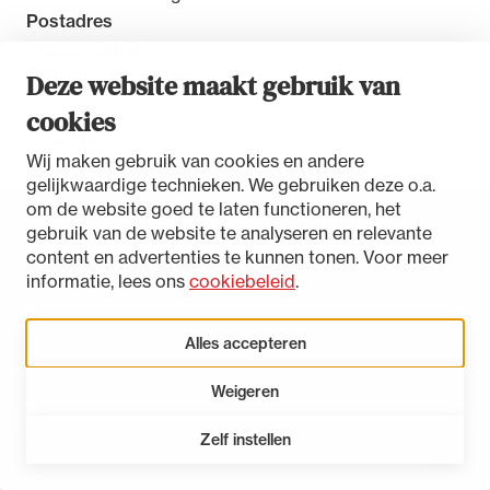
Postadres
Postbus 30851
2500 GW Den Haag
Deze website maakt gebruik van
cookies
Contact
Wij maken gebruik van cookies en andere
gelijkwaardige technieken. We gebruiken deze o.a.
om de website goed te laten functioneren, het
gebruik van de website te analyseren en relevante
Toegankelijkheidsverklaring
content en advertenties te kunnen tonen. Voor meer
Disclaimer
informatie, lees ons
cookiebeleid
.
Privacystatement
Cookies beheren
Alles accepteren
Weigeren
LinkedIn
Instagram
Bluesky
Zelf instellen
Open 