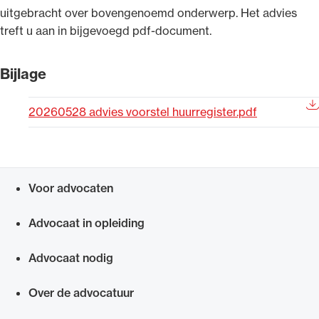
uitgebracht over bovengenoemd onderwerp. Het advies
Uitgelicht
treft u aan in bijgevoegd pdf-document.
Bijlage
20260528 advies voorstel huurregister.pdf
Voor advocaten
Alle wet- en regelgeving voor de advocatuur.
Snel navigeren naar
Van de Advocatenwet tot de Verordening op
Advocaat in opleiding
de advocatuur (Voda) en de Regeling op de
advocatuur (Roda).
Advocaat nodig
Over de advocatuur