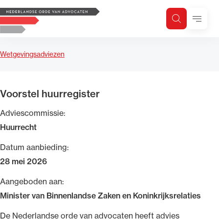
Logo, to the homepage
Menu
Zoeken
Zoek op trefwoord
H
Zoeken
Wetgevingsadviezen
Zoekgebied
Voorstel huurregister
Adviescommissie:
Huurrecht
Datum aanbieding:
28 mei 2026
Aangeboden aan:
Minister van Binnenlandse Zaken en Koninkrijksrelaties
​De Nederlandse orde van advocaten heeft advies