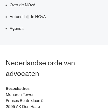
Over de NOvA
Actueel bij de NOvA
Agenda
Ondersteuning voor advocaten bij hun
beroepsuitoefening: van de advocatenpas tot
het rechtsgebiedenregister en
geheimhoudernummers.
Bezoek- en postadres
Nederlandse orde van
advocaten
Bezoekadres
Monarch Tower
Prinses Beatrixlaan 5
2595 AK Den Haag