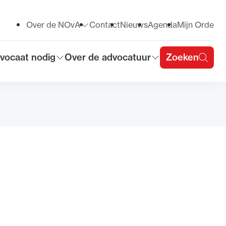
Over de NOvA
Contact
Nieuws
Agenda
Mijn Orde
Toon submenu voor
vocaat nodig
Over de advocatuur
Zoeken
on submenu voor
Toon submenu voor
u