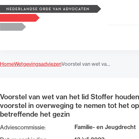
Zoeken
Logo, to the homepage
Home
Wetgevingsadviezen
Voorstel van wet va…
Uitgelicht
Voorstel van wet van het lid Stoffer houde
voorstel in overweging te nemen tot het 
betreffende het gezin
Familie- en Jeugdrecht
Adviescommissie: