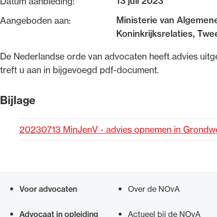
13 juli 2023
Datum aanbieding:
Ministerie van Algemen
Aangeboden aan:
Alle wet- en regelgeving voor 
Koninkrijksrelaties, T
Advocatenwet tot de Verordeni
(Voda) en de Regeling op de ad
​De Nederlandse orde van advocaten heeft advies ui
treft u aan in bijgevoegd pdf-document.
Bijlage
20230713 MinJenV - advies opnemen in Grondwet
Voor advocaten
Over de NOvA
Snel navigeren naar
Advocaat in opleiding
Actueel bij de NOvA