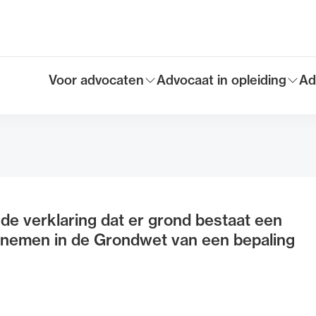
Voor advocaten
Advocaat in opleiding
Ad
Toon submenu voor
Toon submenu voor
To
Hoofdmen
nde verklaring dat er grond bestaat een
opnemen in de Grondwet van een bepaling