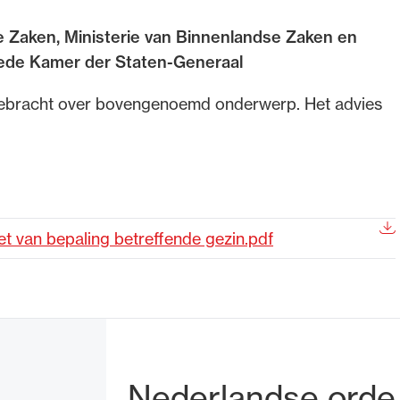
e Zaken, Ministerie van Binnenlandse Zaken en
de advocatuur. Van de
Ondersteuning voor a
weede Kamer der Staten-Generaal
ng op de advocatuur
beroepsuitoefening: v
vocatuur (Roda).
rechtsgebiedenregist
tgebracht over bovengenoemd onderwerp. Het advies
 van bepaling betreffende gezin.pdf
Bezoek- en pos
Nederlandse orde