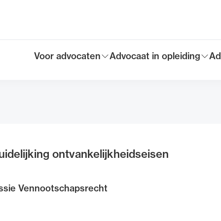
Voor advocaten
Advocaat in opleiding
Ad
Toon submenu voor
Toon submenu voor
To
Hoofdmen
idelijking ontvankelijkheidseisen
sie Vennootschapsrecht