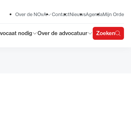
Over de NOvA
Contact
Nieuws
Agenda
Mijn Orde
Toon submenu voor
vocaat nodig
Over de advocatuur
Zoeken
on submenu voor
Toon submenu voor
u