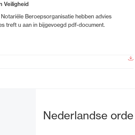
n Veiligheid
de advocatuur. Van de
Ondersteuning voor a
 Notariële Beroepsorganisatie hebben advies
ng op de advocatuur
beroepsuitoefening: v
 treft u aan in bijgevoegd pdf-document.
vocatuur (Roda).
rechtsgebiedenregist
Bezoek- en pos
Nederlandse orde