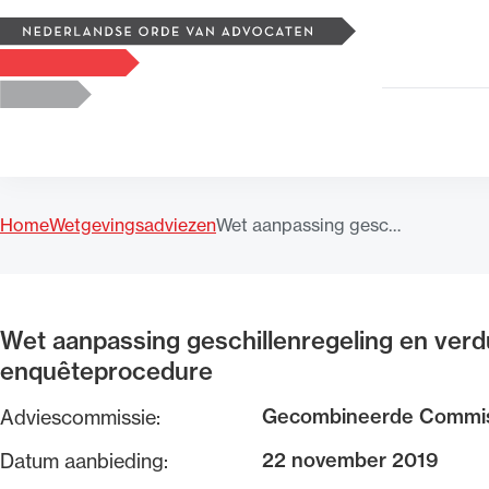
Zoeken
Logo, to the homepage
Home
Wetgevingsadviezen
Wet aanpassing gesc…
Uitgelicht
Wet aanpassing geschillenregeling en verdu
enquêteprocedure
Gecombineerde Commis
Adviescommissie:
22 november 2019
Datum aanbieding: