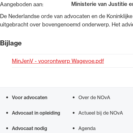
Ministerie van Justitie e
Aangeboden aan:
Alle wet- en regelgeving voor 
​De Nederlandse orde van advocaten en de Koninklijke
Advocatenwet tot de Verordeni
uitgebracht over bovengenoemd onderwerp. Het advies
(Voda) en de Regeling op de ad
Bijlage
MinJenV - voorontwerp Wagevoe.pdf
Voor advocaten
Over de NOvA
Snel navigeren naar
Advocaat in opleiding
Actueel bij de NOvA
Advocaat nodig
Agenda