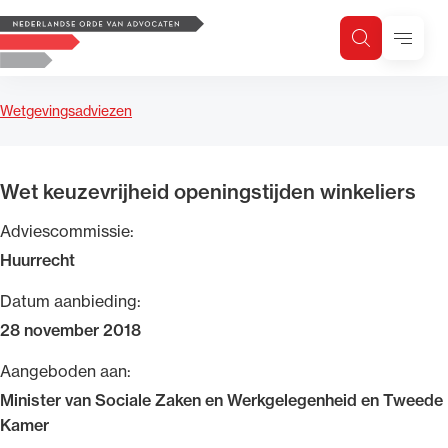
Logo, to the homepage
Menu
Zoeken
Zoek op trefwoord
H
Zoeken
Wetgevingsadviezen
Zoekgebied
Wet keuzevrijheid openingstijden winkeliers
Adviescommissie:
Huurrecht
Datum aanbieding:
28 november 2018
Aangeboden aan:
Minister van Sociale Zaken en Werkgelegenheid en Tweede
Kamer