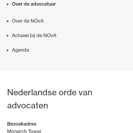
Over de advocatuur
Over de NOvA
Actueel bij de NOvA
Ondersteuning voor advocaten bij hun
beroepsuitoefening: van de advocatenpas tot
Agenda
het rechtsgebiedenregister en
geheimhoudernummers.
Bezoek- en postadres
Nederlandse orde van
advocaten
Bezoekadres
Monarch Tower