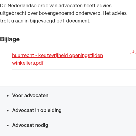
​De Nederlandse orde van advocaten heeft advies
Uitgelicht
uitgebracht over bovengenoemd onderwerp. Het advies
treft u aan in bijgevoegd pdf-document.
Bijlage
huurrecht - keuzevrijheid openingstijden
winkeliers.pdf
Alle wet- en regelgeving voor de advocatuur.
Van de Advocatenwet tot de Verordening op
Voor advocaten
de advocatuur (Voda) en de Regeling op de
Snel navigeren naar
advocatuur (Roda).
Advocaat in opleiding
Advocaat nodig