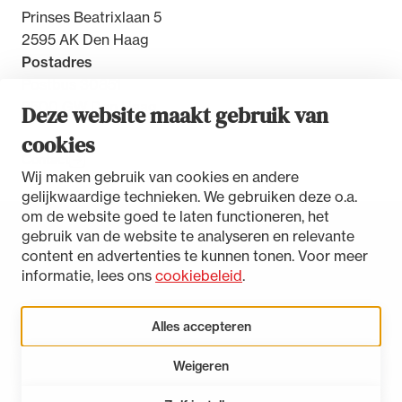
Prinses Beatrixlaan 5
2595 AK Den Haag
Postadres
Postbus 30851
2500 GW Den Haag
Deze website maakt gebruik van
cookies
Contact
Wij maken gebruik van cookies en andere
gelijkwaardige technieken. We gebruiken deze o.a.
om de website goed te laten functioneren, het
gebruik van de website te analyseren en relevante
Toegankelijkheidsverklaring
content en advertenties te kunnen tonen. Voor meer
Disclaimer
informatie, lees ons
cookiebeleid
.
Privacystatement
Cookies beheren
Alles accepteren
Weigeren
LinkedIn
Instagram
Bluesky