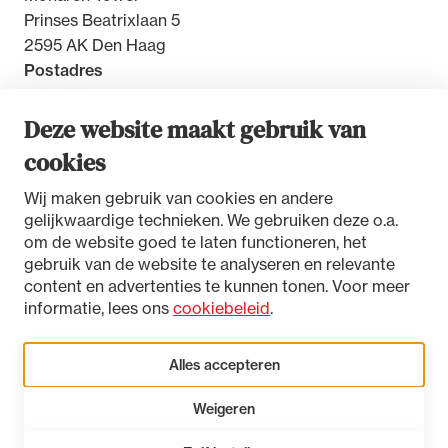
Prinses Beatrixlaan 5
2595 AK Den Haag
Postadres
Postbus 30851
2500 GW Den Haag
Deze website maakt gebruik van
cookies
Contact
Wij maken gebruik van cookies en andere
gelijkwaardige technieken. We gebruiken deze o.a.
om de website goed te laten functioneren, het
gebruik van de website te analyseren en relevante
Toegankelijkheidsverklaring
content en advertenties te kunnen tonen. Voor meer
Disclaimer
informatie, lees ons
cookiebeleid
.
Privacystatement
Cookies beheren
Alles accepteren
Weigeren
LinkedIn
Instagram
Bluesky