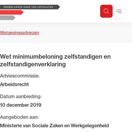
Logo, to the homepage
Menu
Zoeken
Zoek op trefwoord
H
Zoeken
Wetgevingsadviezen
Zoekgebied
Wet minimumbeloning zelfstandigen en
zelfstandigenverklaring
Adviescommissie:
Arbeidsrecht
Datum aanbieding:
10 december 2019
Aangeboden aan:
Ministerie van Sociale Zaken en Werkgelegenheid