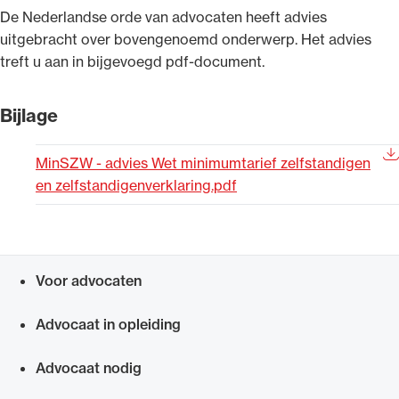
​De Nederlandse orde van advocaten heeft advies
Uitgelicht
uitgebracht over bovengenoemd onderwerp. Het advies
treft u aan in bijgevoegd pdf-document.
Bijlage
MinSZW - advies Wet minimumtarief zelfstandigen
en zelfstandigenverklaring.pdf
Alle wet- en regelgeving voor de advocatuur.
Van de Advocatenwet tot de Verordening op
Voor advocaten
de advocatuur (Voda) en de Regeling op de
Snel navigeren naar
advocatuur (Roda).
Advocaat in opleiding
Advocaat nodig