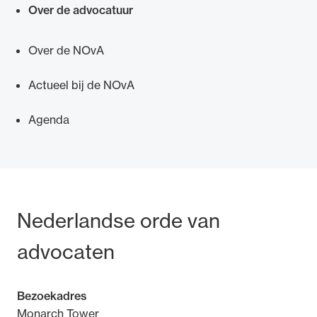
Over de advocatuur
Over de NOvA
Actueel bij de NOvA
Ondersteuning voor advocaten bij hun
beroepsuitoefening: van de advocatenpas tot
Agenda
het rechtsgebiedenregister en
geheimhoudernummers.
Bezoek- en postadres
Nederlandse orde van
advocaten
Bezoekadres
Monarch Tower