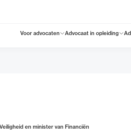
Voor advocaten
Advocaat in opleiding
Ad
Toon submenu voor
Toon submenu voor
To
Hoofdmen
 Veiligheid en minister van Financiën