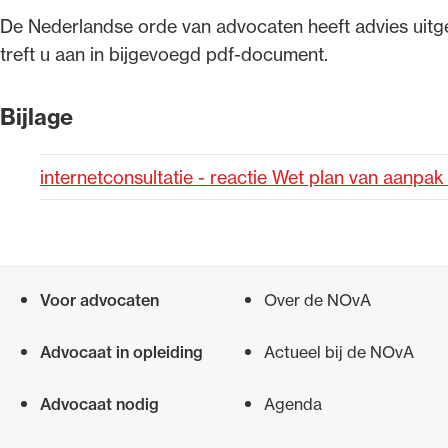
​De Nederlandse orde van advocaten heeft advies ui
Alle wet- en regelgeving voor 
treft u aan in bijgevoegd pdf-document.
Advocatenwet tot de Verordeni
(Voda) en de Regeling op de ad
Bijlage
internetconsultatie - reactie Wet plan van aanpa
Voor advocaten
Over de NOvA
Snel navigeren naar
Advocaat in opleiding
Actueel bij de NOvA
Advocaat nodig
Agenda