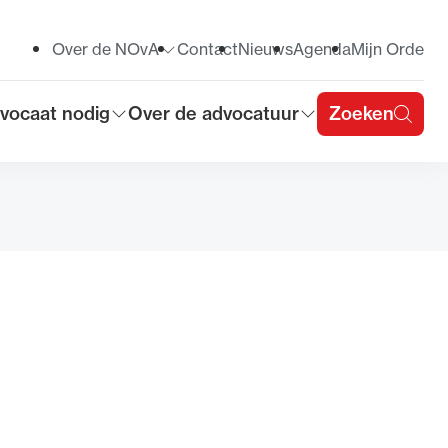
Over de NOvA
Contact
Nieuws
Agenda
Mijn Orde
Toon submenu voor
vocaat nodig
Over de advocatuur
Zoeken
on submenu voor
Toon submenu voor
u