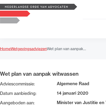
Zoeken
Logo, to the homepage
Home
Wetgevingsadviezen
Wet plan van aanpak…
Uitgelicht
Wet plan van aanpak witwassen
Algemene Raad
Adviescommissie:
14 januari 2020
Datum aanbieding:
Minister van Justitie en
Aangeboden aan: