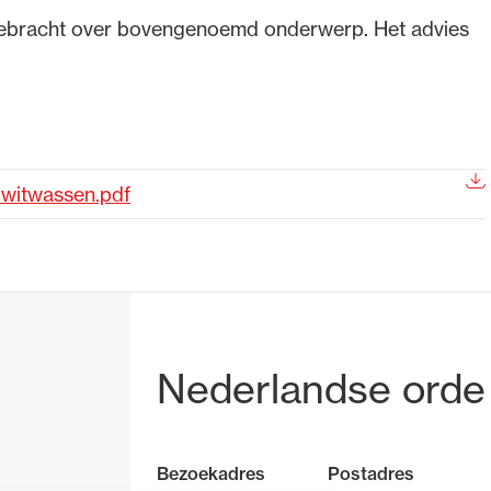
tgebracht over bovengenoemd onderwerp. Het advies
de advocatuur. Van de
Ondersteuning voor a
ng op de advocatuur
beroepsuitoefening: v
vocatuur (Roda).
rechtsgebiedenregist
k witwassen.pdf
Bezoek- en pos
Nederlandse orde
Bezoekadres
Postadres