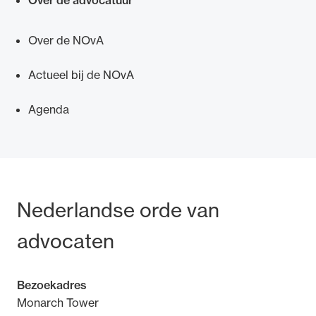
Over de advocatuur
Over de NOvA
Actueel bij de NOvA
Agenda
Bezoek- en postadres
Nederlandse orde van
advocaten
Bezoekadres
Monarch Tower