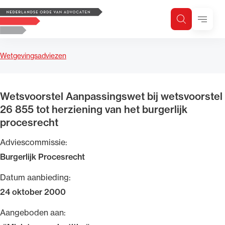
Logo, to the homepage
Menu
Zoeken
Zoek op trefwoord
H
Zoeken
Wetgevingsadviezen
Zoekgebied
Wetsvoorstel Aanpassingswet bij wetsvoorstel
26 855 tot herziening van het burgerlijk
procesrecht
Adviescommissie:
Burgerlijk Procesrecht
Datum aanbieding:
24 oktober 2000
Aangeboden aan: