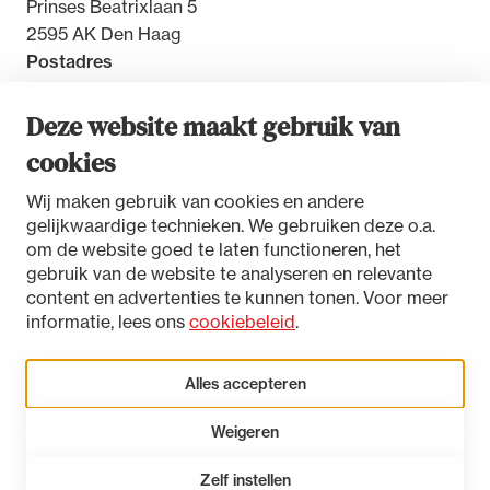
Prinses Beatrixlaan 5
2595 AK Den Haag
Postadres
Postbus 30851
2500 GW Den Haag
Deze website maakt gebruik van
cookies
Contact
Wij maken gebruik van cookies en andere
gelijkwaardige technieken. We gebruiken deze o.a.
om de website goed te laten functioneren, het
gebruik van de website te analyseren en relevante
Toegankelijkheidsverklaring
content en advertenties te kunnen tonen. Voor meer
Disclaimer
informatie, lees ons
cookiebeleid
.
Privacystatement
Cookies beheren
Alles accepteren
Weigeren
LinkedIn
Instagram
Bluesky
Zelf instellen