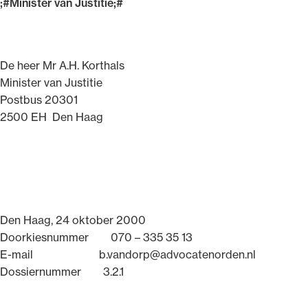
;#Minister van Justitie;#
Uitgelicht
De heer Mr A.H. Korthals
Minister van Justitie
Postbus 20301
2500 EH Den Haag
Alle wet- en regelgeving voor de advocatuur.
Van de Advocatenwet tot de Verordening op
Den Haag, 24 oktober 2000
de advocatuur (Voda) en de Regeling op de
Doorkiesnummer 070 – 335 35 13
advocatuur (Roda).
E-mail b.vandorp@advocatenorden.nl
Dossiernummer 3.2.1