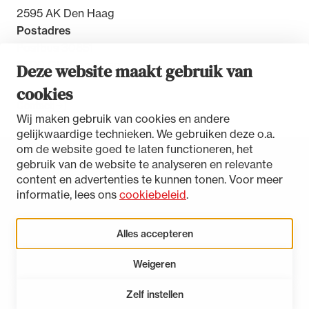
2595 AK Den Haag
Postadres
Postbus 30851
2500 GW Den Haag
Deze website maakt gebruik van
cookies
Contact
Wij maken gebruik van cookies en andere
gelijkwaardige technieken. We gebruiken deze o.a.
om de website goed te laten functioneren, het
gebruik van de website te analyseren en relevante
Toegankelijkheidsverklaring
content en advertenties te kunnen tonen. Voor meer
Disclaimer
informatie, lees ons
cookiebeleid
.
Privacystatement
Cookies beheren
Alles accepteren
Weigeren
LinkedIn
Instagram
Bluesky
Zelf instellen
Open 