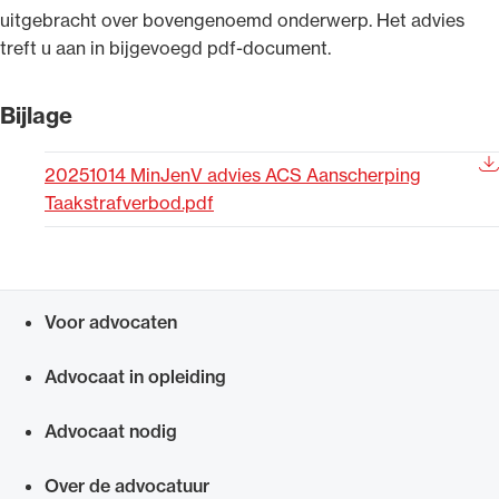
uitgebracht over bovengenoemd onderwerp. Het advies
Uitgelicht
treft u aan in bijgevoegd pdf-document.
Bijlage
20251014 MinJenV advies ACS Aanscherping
Taakstrafverbod.pdf
Alle wet- en regelgeving voor de advocatuur.
Voor advocaten
Van de Advocatenwet tot de Verordening op
Snel navigeren naar
de advocatuur (Voda) en de Regeling op de
Advocaat in opleiding
advocatuur (Roda).
Advocaat nodig
Over de advocatuur