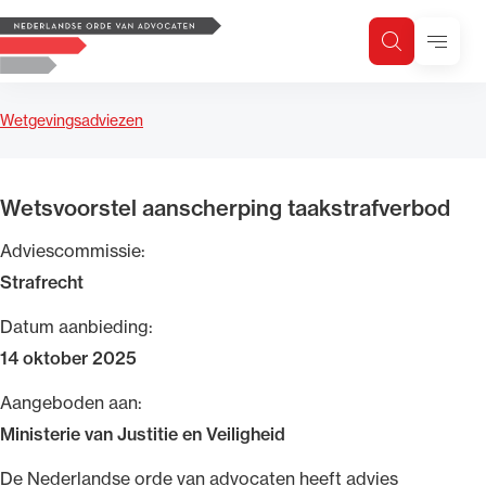
Logo, to the homepage
Menu
Zoeken
Zoek op trefwoord
H
Zoeken
Wetgevingsadviezen
Zoekgebied
Wetsvoorstel aanscherping taakstrafverbod
Adviescommissie:
Strafrecht
Datum aanbieding:
14 oktober 2025
Aangeboden aan:
Ministerie van Justitie en Veiligheid
​De Nederlandse orde van advocaten heeft advies