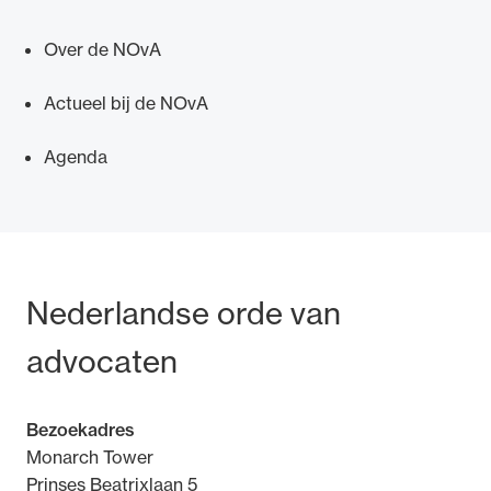
Over de NOvA
Actueel bij de NOvA
Ondersteuning voor advocaten bij hun
Agenda
beroepsuitoefening: van de advocatenpas tot
het rechtsgebiedenregister en
geheimhoudernummers.
Bezoek- en postadres
Nederlandse orde van
advocaten
Bezoekadres
Monarch Tower
Prinses Beatrixlaan 5