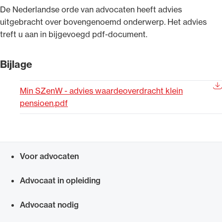
​De Nederlandse orde van advocaten heeft advies
Uitgelicht
uitgebracht over bovengenoemd onderwerp. Het advies
treft u aan in bijgevoegd pdf-document.
Bijlage
Min SZenW - advies waardeoverdracht klein
pensioen.pdf
Alle wet- en regelgeving voor de advocatuur.
Van de Advocatenwet tot de Verordening op
Voor advocaten
de advocatuur (Voda) en de Regeling op de
Snel navigeren naar
advocatuur (Roda).
Advocaat in opleiding
Advocaat nodig