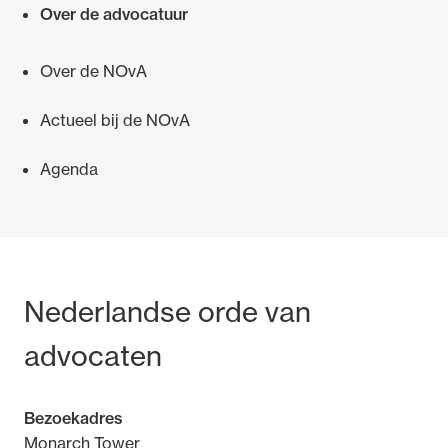
Over de advocatuur
Over de NOvA
Actueel bij de NOvA
Ondersteuning voor advocaten bij hun
beroepsuitoefening: van de advocatenpas tot
Agenda
het rechtsgebiedenregister en
geheimhoudernummers.
Bezoek- en postadres
Nederlandse orde van
advocaten
Bezoekadres
Monarch Tower