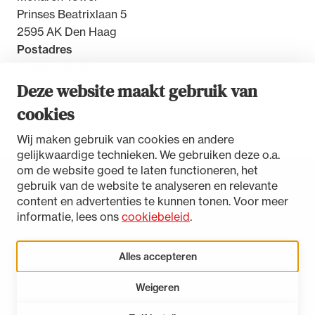
Prinses Beatrixlaan 5
2595 AK Den Haag
Postadres
Postbus 30851
2500 GW Den Haag
Deze website maakt gebruik van
cookies
Contact
Wij maken gebruik van cookies en andere
gelijkwaardige technieken. We gebruiken deze o.a.
om de website goed te laten functioneren, het
gebruik van de website te analyseren en relevante
Toegankelijkheidsverklaring
content en advertenties te kunnen tonen. Voor meer
Disclaimer
informatie, lees ons
cookiebeleid
.
Privacystatement
Cookies beheren
Alles accepteren
Weigeren
LinkedIn
Instagram
Bluesky