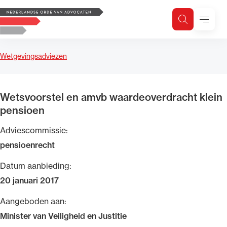
Logo, to the homepage
Menu
Zoeken
Zoek op trefwoord
H
Zoeken
Wetgevingsadviezen
Zoekgebied
Wetsvoorstel en amvb waardeoverdracht klein
pensioen
Adviescommissie:
pensioenrecht
Datum aanbieding:
20 januari 2017
Aangeboden aan:
Minister van Veiligheid en Justitie