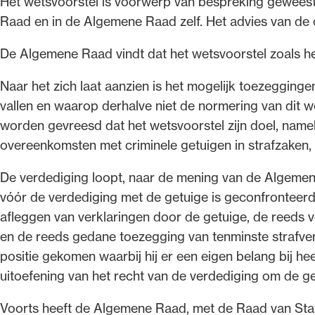
Het wetsvoorstel is voorwerp van bespreking geweest
Raad en in de Algemene Raad zelf. Het advies van de c
De Algemene Raad vindt dat het wetsvoorstel zoals h
Naar het zich laat aanzien is het mogelijk toezegginge
vallen en waarop derhalve niet de normering van dit we
worden gevreesd dat het wetsvoorstel zijn doel, nameli
overeenkomsten met criminele getuigen in strafzaken, 
De verdediging loopt, naar de mening van de Algeme
vóór de verdediging met de getuige is geconfronteerd
afleggen van verklaringen door de getuige, de reeds 
en de reeds gedane toezegging van tenminste strafver
positie gekomen waarbij hij er een eigen belang bij heef
uitoefening van het recht van de verdediging om de g
Voorts heeft de Algemene Raad, met de Raad van Stat