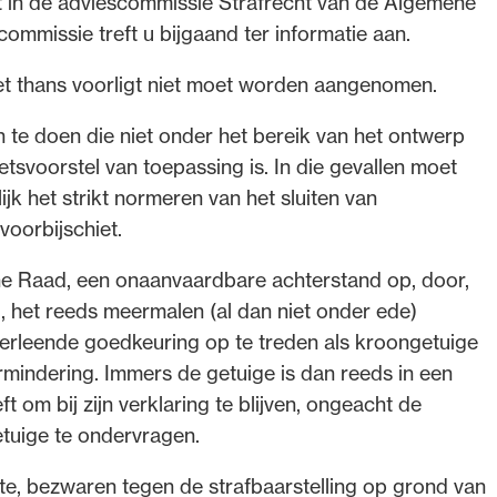
 in de adviescommissie Strafrecht van de Algemene
ommissie treft u bijgaand ter informatie aan.
et thans voorligt niet moet worden aangenomen.
n te doen die niet onder het bereik van het ontwerp
tsvoorstel van toepassing is. In die gevallen moet
jk het strikt normeren van het sluiten van
voorbijschiet.
ne Raad, een onaanvaardbare achterstand op, door,
, het reeds meermalen (al dan niet onder ede)
verleende goedkeuring op te treden als kroongetuige
mindering. Immers de getuige is dan reeds in een
t om bij zijn verklaring te blijven, ongeacht de
etuige te ondervragen.
e, bezwaren tegen de strafbaarstelling op grond van