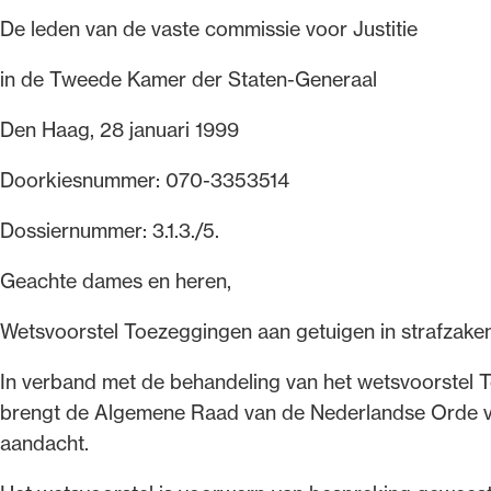
De leden van de vaste commissie voor Justitie
Alle wet- en regelgeving voor 
Advocatenwet tot de Verordeni
in de Tweede Kamer der Staten-Generaal
(Voda) en de Regeling op de ad
Den Haag, 28 januari 1999
Doorkiesnummer: 070-3353514
Dossiernummer: 3.1.3./5.
Geachte dames en heren,
Wetsvoorstel Toezeggingen aan getuigen in strafzaken
In verband met de behandeling van het wetsvoorstel 
brengt de Algemene Raad van de Nederlandse Orde 
aandacht.