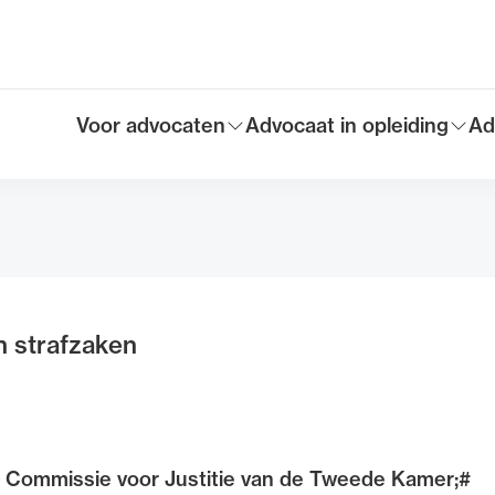
Voor advocaten
Advocaat in opleiding
Ad
Toon submenu voor
Toon submenu voor
To
Hoofdmen
n strafzaken
e Commissie voor Justitie van de Tweede Kamer;#