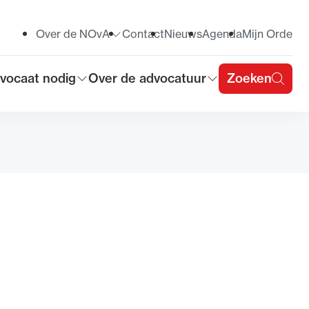
Over de NOvA
Contact
Nieuws
Agenda
Mijn Orde
Toon submenu voor
vocaat nodig
Over de advocatuur
Zoeken
on submenu voor
Toon submenu voor
u