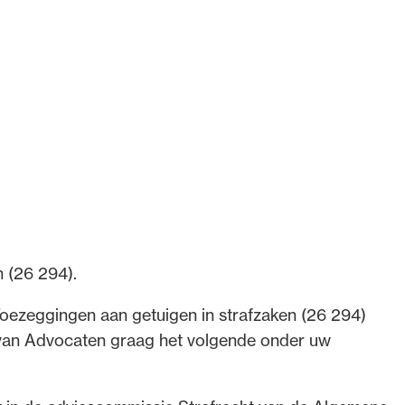
de advocatuur. Van de
Ondersteuning voor a
ng op de advocatuur
beroepsuitoefening: v
vocatuur (Roda).
rechtsgebiedenregist
 (26 294).
Toezeggingen aan getuigen in strafzaken (26 294)
van Advocaten graag het volgende onder uw