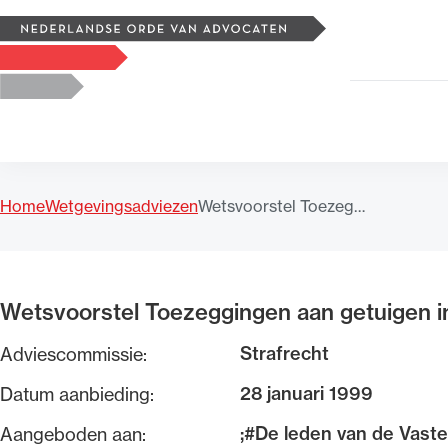
Zoeken
Logo, to the homepage
Home
Wetgevingsadviezen
Wetsvoorstel Toezeg…
Uitgelicht
Wetsvoorstel Toezeggingen aan getuigen i
Strafrecht
Adviescommissie:
28 januari 1999
Datum aanbieding:
;#De leden van de Vast
Aangeboden aan: