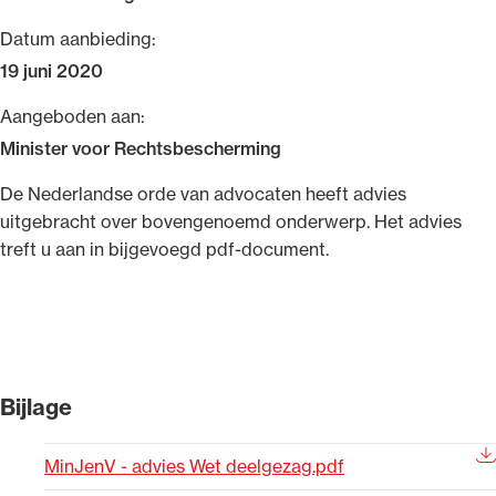
Uitgelicht
Datum aanbieding:
19 juni 2020
Aangeboden aan:
Minister voor Rechtsbescherming
​​De Nederlandse orde van advocaten heeft advies
uitgebracht over bovengenoemd onderwerp. Het advies
treft u aan in bijgevoegd pdf-document.
Alle wet- en regelgeving voor de advocatuur.
Van de Advocatenwet tot de Verordening op
de advocatuur (Voda) en de Regeling op de
advocatuur (Roda).
Bijlage
MinJenV - advies Wet deelgezag.pdf