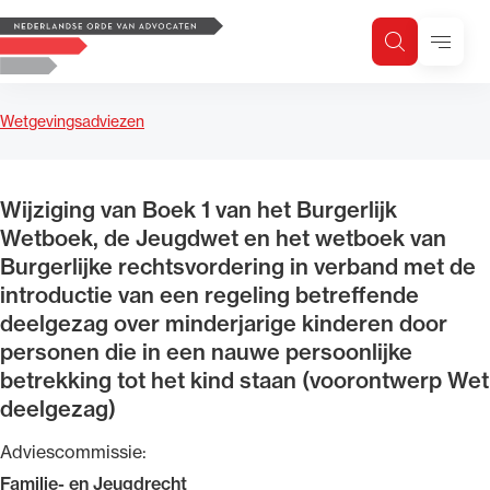
Logo, to the homepage
Menu
Zoeken
Zoek op trefwoord
H
Zoeken
Wetgevingsadviezen
Zoekgebied
Wijziging van Boek 1 van het Burgerlijk
Wetboek, de Jeugdwet en het wetboek van
Burgerlijke rechtsvordering in verband met de
introductie van een regeling betreffende
deelgezag over minderjarige kinderen door
personen die in een nauwe persoonlijke
betrekking tot het kind staan (voorontwerp Wet
deelgezag)
Adviescommissie:
Familie- en Jeugdrecht