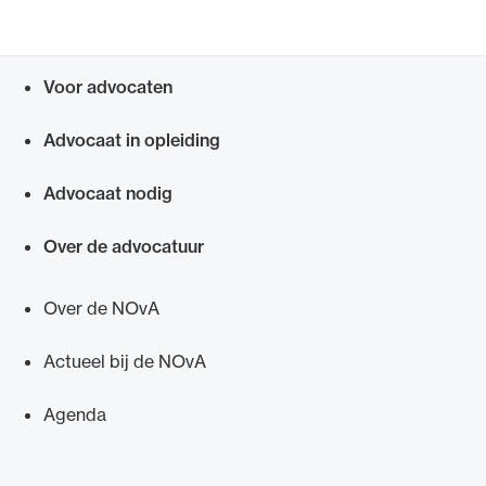
Voor advocaten
Snel navigeren naar
Ondersteuning voor advocaten bij hun
Advocaat in opleiding
beroepsuitoefening: van de advocatenpas tot
het rechtsgebiedenregister en
Advocaat nodig
geheimhoudernummers.
Over de advocatuur
Over de NOvA
Actueel bij de NOvA
Agenda