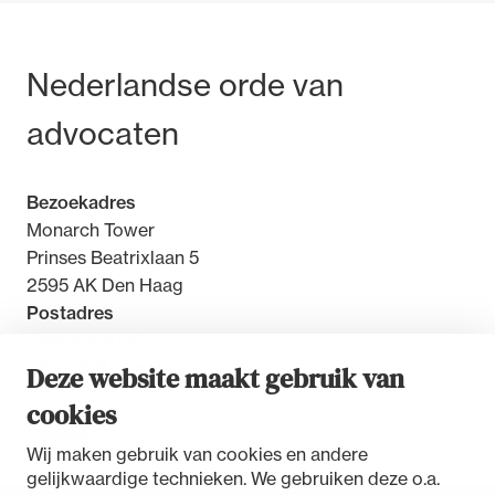
Bezoek- en postadres
Nederlandse orde van
advocaten
Bezoekadres
Monarch Tower
Prinses Beatrixlaan 5
2595 AK Den Haag
Postadres
Postbus 30851
2500 GW Den Haag
Deze website maakt gebruik van
cookies
Contact
Wij maken gebruik van cookies en andere
gelijkwaardige technieken. We gebruiken deze o.a.