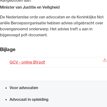
Aangeboden aan:
Uitgelicht
Minister van Justitie en Veiligheid
​De Nederlandse orde van advocaten en de Koninklijke Not​​
ariële Beroepsorganisatie hebben advies uitgebracht over
bovengenoemd onderwerp. Het advies treft u aan in
bijgevoegd pdf-document.​​​​
Bijlage
GCV - online BV.pdf
Alle wet- en regelgeving voor de advocatuur.
Van de Advocatenwet tot de Verordening op
de advocatuur (Voda) en de Regeling op de
advocatuur (Roda).
Voor advocaten
Snel navigeren naar
Advocaat in opleiding