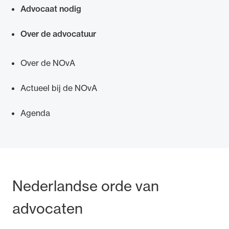
Advocaat nodig
Over de advocatuur
Ondersteuning voor advocaten bij hun
Over de NOvA
beroepsuitoefening: van de advocatenpas tot
het rechtsgebiedenregister en
Actueel bij de NOvA
geheimhoudernummers.
Agenda
Bezoek- en postadres
Nederlandse orde van
advocaten