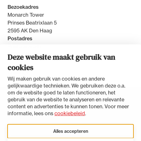
Bezoekadres
Monarch Tower
Prinses Beatrixlaan 5
2595 AK Den Haag
Postadres
Postbus 30851
2500 GW Den Haag
Deze website maakt gebruik van
cookies
Contact
Wij maken gebruik van cookies en andere
gelijkwaardige technieken. We gebruiken deze o.a.
om de website goed te laten functioneren, het
gebruik van de website te analyseren en relevante
Toegankelijkheidsverklaring
content en advertenties te kunnen tonen. Voor meer
Disclaimer
informatie, lees ons
cookiebeleid
.
Privacystatement
Cookies beheren
Alles accepteren