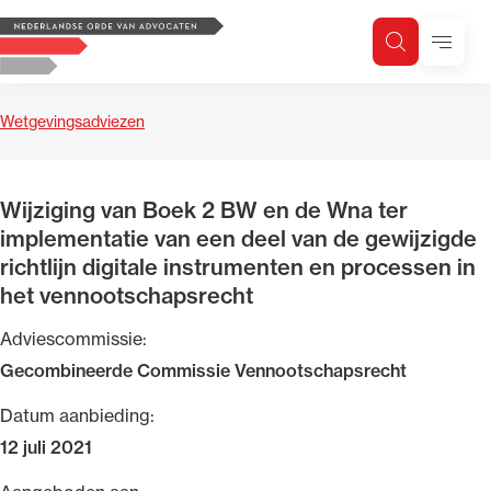
Logo, to the homepage
Menu
Zoeken
Zoek op trefwoord
H
Zoeken
Wetgevingsadviezen
Zoekgebied
Wijziging van Boek 2 BW en de Wna ter
implementatie van een deel van de gewijzigde
richtlijn digitale instrumenten en processen in
het vennootschapsrecht
Adviescommissie:
Gecombineerde Commissie Vennootschapsrecht
Datum aanbieding:
12 juli 2021