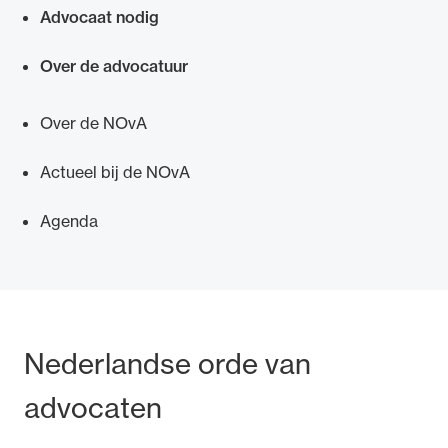
Advocaat nodig
Over de advocatuur
Ondersteuning voor advocaten bij hun
Over de NOvA
beroepsuitoefening: van de advocatenpas tot
het rechtsgebiedenregister en
Actueel bij de NOvA
geheimhoudernummers.
Agenda
Bezoek- en postadres
Nederlandse orde van
advocaten