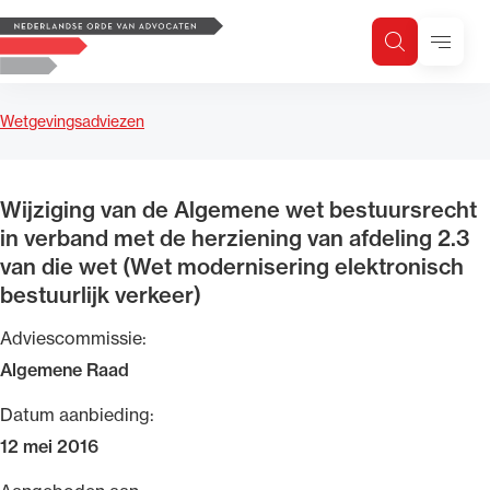
Logo, to the homepage
Menu
Zoeken
Zoek op trefwoord
H
Zoeken
Wetgevingsadviezen
Zoekgebied
Wijziging van de Algemene wet bestuursrecht
in verband met de herziening van afdeling 2.3
van die wet (Wet modernisering elektronisch
bestuurlijk verkeer)
Adviescommissie:
Algemene Raad
Datum aanbieding:
12 mei 2016