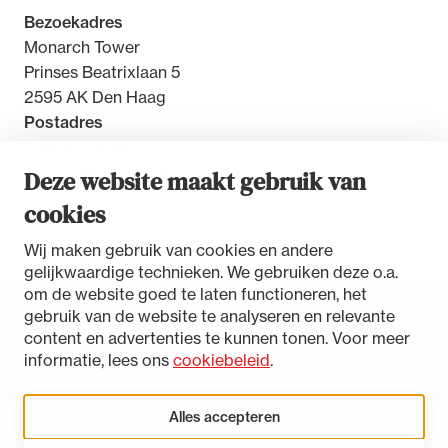
Bezoekadres
Monarch Tower
Prinses Beatrixlaan 5
2595 AK Den Haag
Postadres
Postbus 30851
2500 GW Den Haag
Deze website maakt gebruik van
cookies
Contact
Wij maken gebruik van cookies en andere
gelijkwaardige technieken. We gebruiken deze o.a.
om de website goed te laten functioneren, het
gebruik van de website te analyseren en relevante
Toegankelijkheidsverklaring
content en advertenties te kunnen tonen. Voor meer
Disclaimer
informatie, lees ons
cookiebeleid
.
Privacystatement
Cookies beheren
Alles accepteren