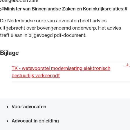
Aangeboden aan:
Uitgelicht
;#Minister van Binnenlandse Zaken en Koninkrijksrelaties;#
De Nederlandse orde van advocaten heeft advies
uitgebracht over bovengenoemd onderwerp. Het advies
treft u aan in bijgevoegd pdf-document.
Bijlage
TK - wetsvoorstel modernisering elektronisch
bestuurlijk verkeer.pdf
Alle wet- en regelgeving voor de advocatuur.
Van de Advocatenwet tot de Verordening op
de advocatuur (Voda) en de Regeling op de
advocatuur (Roda).
Voor advocaten
Snel navigeren naar
Advocaat in opleiding