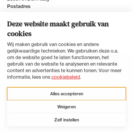
Postadres
Postbus 30851
2500 GW Den Haag
Deze website maakt gebruik van
cookies
Contact
Wij maken gebruik van cookies en andere
gelijkwaardige technieken. We gebruiken deze o.a.
om de website goed te laten functioneren, het
gebruik van de website te analyseren en relevante
Toegankelijkheidsverklaring
content en advertenties te kunnen tonen. Voor meer
Disclaimer
informatie, lees ons
cookiebeleid
.
Privacystatement
Cookies beheren
Alles accepteren
Weigeren
LinkedIn
Instagram
Bluesky
Zelf instellen
Open 