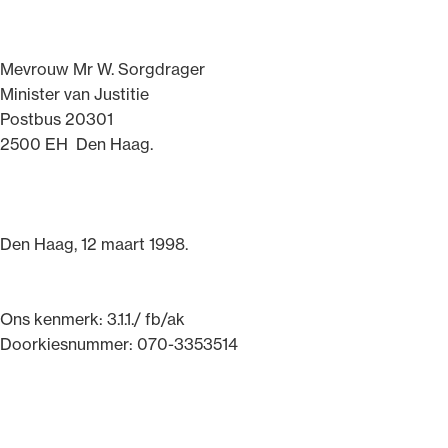
Uitgelicht
Mevrouw Mr W. Sorgdrager
Minister van Justitie
Postbus 20301
2500 EH Den Haag.
Den Haag, 12 maart 1998.
Alle wet- en regelgeving voor de advocatuur.
Van de Advocatenwet tot de Verordening op
Ons kenmerk: 3.1.1./ fb/ak
de advocatuur (Voda) en de Regeling op de
Doorkiesnummer: 070-3353514
advocatuur (Roda).