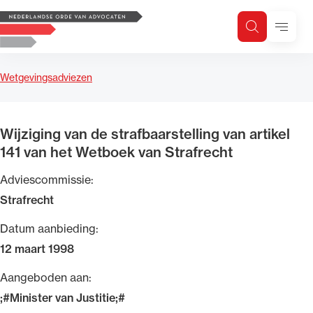
Logo, to the homepage
Menu
Zoeken
Zoek op trefwoord
H
Zoeken
Wetgevingsadviezen
Zoekgebied
Wijziging van de strafbaarstelling van artikel
141 van het Wetboek van Strafrecht
Adviescommissie:
Strafrecht
Datum aanbieding:
12 maart 1998
Aangeboden aan:
;#Minister van Justitie;#