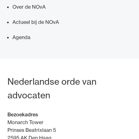
Over de NOvA
Actueel bij de NOvA
Agenda
Bezoek- en postadres
Nederlandse orde van
advocaten
Bezoekadres
Monarch Tower
Prinses Beatrixlaan 5
2595 AK Den Haag