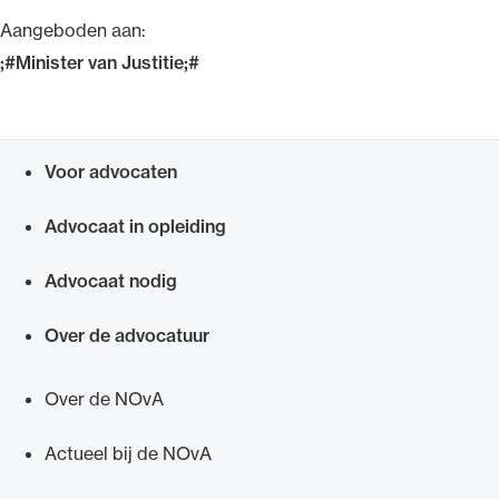
Uitgelicht
Aangeboden aan:
;#Minister van Justitie;#
Voor advocaten
Snel navigeren naar
Advocaat in opleiding
Advocaat nodig
Alle wet- en regelgeving voor de advocatuur.
Van de Advocatenwet tot de Verordening op
Over de advocatuur
de advocatuur (Voda) en de Regeling op de
advocatuur (Roda).
Over de NOvA
Actueel bij de NOvA