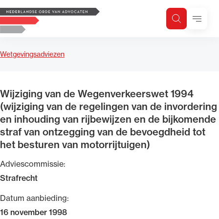
Logo, to the homepage
Menu
Zoeken
Zoek op trefwoord
H
Zoeken
Wetgevingsadviezen
Zoekgebied
Wijziging van de Wegenverkeerswet 1994
(wijziging van de regelingen van de invordering
en inhouding van rijbewijzen en de bijkomende
straf van ontzegging van de bevoegdheid tot
het besturen van motorrijtuigen)
Adviescommissie:
Strafrecht
Datum aanbieding:
16 november 1998