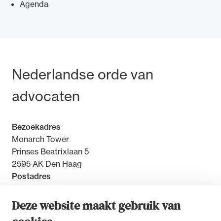
Agenda
Ondersteuning voor advocaten bij hun
Bezoek- en postadres
Nederlandse orde van
beroepsuitoefening: van de advocatenpas tot
het rechtsgebiedenregister en
advocaten
geheimhoudernummers.
Bezoekadres
Monarch Tower
Prinses Beatrixlaan 5
2595 AK Den Haag
Postadres
Postbus 30851
2500 GW Den Haag
Deze website maakt gebruik van