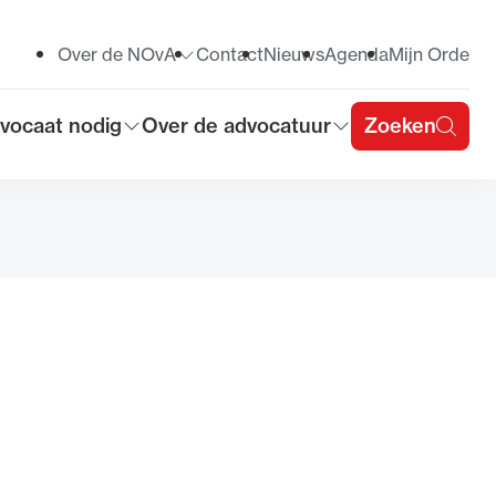
Over de NOvA
Contact
Nieuws
Agenda
Mijn Orde
Toon submenu voor
vocaat nodig
Over de advocatuur
Zoeken
on submenu voor
Toon submenu voor
u