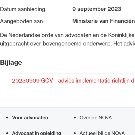
9 september 2023
Datum aanbieding:
Alle wet- en regelgeving voor 
Ministerie van Financiën,
Aangeboden aan:
Advocatenwet tot de Verordeni
(Voda) en de Regeling op de ad
​De Nederlandse orde van advocaten en de Koninklijke
uitgebracht over bovengenoemd onderwerp. Het advies
Bijlage
20230909 GCV - advies implementatie richtlijn 
Voor advocaten
Over de NOvA
Snel navigeren naar
Advocaat in opleiding
Actueel bij de NOvA