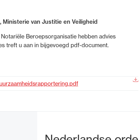
de advocatuur. Van de
Ondersteuning voor a
 Ministerie van Justitie en Veiligheid
ng op de advocatuur
beroepsuitoefening: v
vocatuur (Roda).
rechtsgebiedenregist
 Notariële Beroepsorganisatie hebben advies
 treft u aan in bijgevoegd pdf-document.
duurzaamheidsrapportering.pdf
Bezoek- en pos
Nederlandse orde