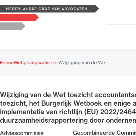
Zoeken
Logo, to the homepage
Home
Wetgevingsadviezen
Wijziging van de We…
Uitgelicht
Wijziging van de Wet toezicht accountantso
toezicht, het Burgerlijk Wetboek en enige
implementatie van richtlijn (EU) 2022/2464
duurzaamheidsrapportering door ondernem
Gecombineerde Commis
Adviescommissie: