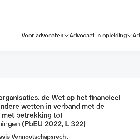
Voor advocaten
Advocaat in opleiding
Ad
Toon submenu voor
Toon submenu voor
To
Hoofdmen
rganisaties, de Wet op het financieel
 andere wetten in verband met de
 met betrekking tot
ingen (PbEU 2022, L 322)
sie Vennootschapsrecht