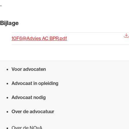
-
Uitgelicht
Bijlage
10F6@Advies AC BPR.pdf
Voor advocaten
Snel navigeren naar
Alle wet- en regelgeving voor de advocatuur.
Advocaat in opleiding
Van de Advocatenwet tot de Verordening op
de advocatuur (Voda) en de Regeling op de
Advocaat nodig
advocatuur (Roda).
Over de advocatuur
Over de NOvA