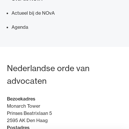
Actueel bij de NOvA
Agenda
Ondersteuning voor advocaten bij hun
beroepsuitoefening: van de advocatenpas tot
het rechtsgebiedenregister en
geheimhoudernummers.
Bezoek- en postadres
Nederlandse orde van
advocaten
Bezoekadres
Monarch Tower
Prinses Beatrixlaan 5
2595 AK Den Haag
Postadres