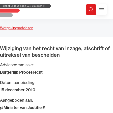
Logo, to the homepage
Menu
Zoeken
Zoek op trefwoord
H
Zoeken
Wetgevingsadviezen
Zoekgebied
Wijziging van het recht van inzage, afschrift of
uitreksel van bescheiden
Adviescommissie:
Burgerlijk Procesrecht
Datum aanbieding:
15 december 2010
Aangeboden aan:
;#Minister van Justitie;#