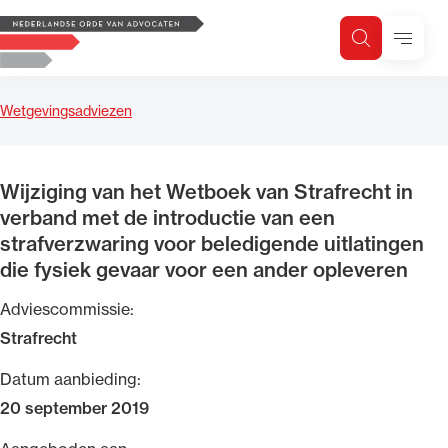
Logo, to the homepage
Menu
Zoeken
Zoek op trefwoord
H
Zoeken
Wetgevingsadviezen
Zoekgebied
Wijziging van het Wetboek van Strafrecht in
verband met de introductie van een
strafverzwaring voor beledigende uitlatingen
die fysiek gevaar voor een ander opleveren
Adviescommissie:
Strafrecht
Datum aanbieding:
20 september 2019