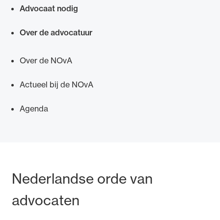
Advocaat nodig
Over de advocatuur
Ondersteuning voor advocaten bij hun
Over de NOvA
beroepsuitoefening: van de advocatenpas tot
het rechtsgebiedenregister en
Actueel bij de NOvA
geheimhoudernummers.
Agenda
Bezoek- en postadres
Nederlandse orde van
advocaten