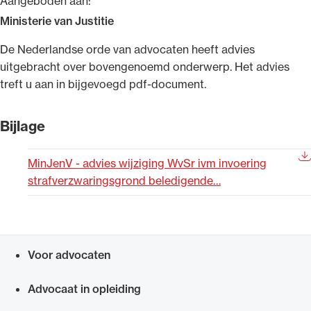
Aangeboden aan:
Uitgelicht
Ministerie van Justitie
De Nederlandse orde van advocaten heeft advies
uitgebracht over bovengenoemd onderwerp. Het advies
treft u aan in bijgevoegd pdf-document.​​​​
Bijlage
MinJenV - advies wijziging WvSr ivm invoering
strafverzwaringsgrond beledigende…
Alle wet- en regelgeving voor de advocatuur.
Van de Advocatenwet tot de Verordening op
de advocatuur (Voda) en de Regeling op de
advocatuur (Roda).
Voor advocaten
Snel navigeren naar
Advocaat in opleiding