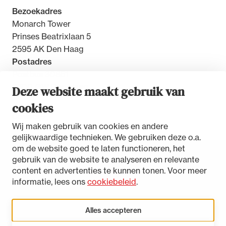
Bezoekadres
Monarch Tower
Prinses Beatrixlaan 5
2595 AK Den Haag
Postadres
Postbus 30851
2500 GW Den Haag
Deze website maakt gebruik van
cookies
Contact
Wij maken gebruik van cookies en andere
gelijkwaardige technieken. We gebruiken deze o.a.
om de website goed te laten functioneren, het
gebruik van de website te analyseren en relevante
Toegankelijkheidsverklaring
content en advertenties te kunnen tonen. Voor meer
Disclaimer
informatie, lees ons
cookiebeleid
.
Privacystatement
Cookies beheren
Alles accepteren