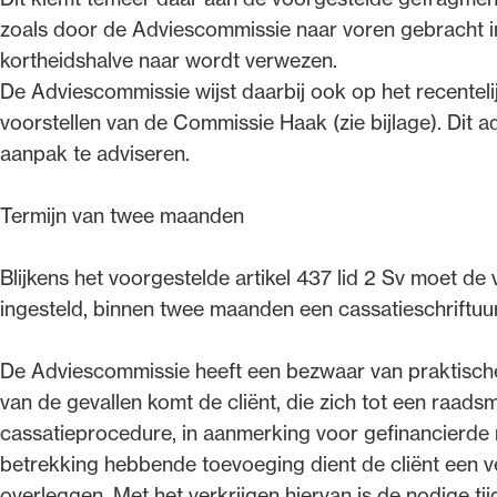
zoals door de Adviescommissie naar voren gebracht in
kortheidshalve naar wordt verwezen.
De Adviescommissie wijst daarbij ook op het recenteli
voorstellen van de Commissie Haak (zie bijlage). Dit 
aanpak te adviseren.
Termijn van twee maanden
Blijkens het voorgestelde artikel 437 lid 2 Sv moet de
ingesteld, binnen twee maanden een cassatieschriftuur
De Adviescommissie heeft een bezwaar van praktische a
van de gevallen komt de cliënt, die zich tot een raad
cassatieprocedure, in aanmerking voor gefinancierde r
betrekking hebbende toevoeging dient de cliënt een 
overleggen. Met het verkrijgen hiervan is de nodige tij