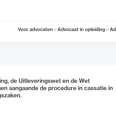
Voor advocaten
Advocaat in opleiding
Ad
Toon submenu voor
Toon submenu voor
To
Hoofdmen
ing, de Uitleveringswet en de Wet
en aangaande de procedure in cassatie in
gszaken.