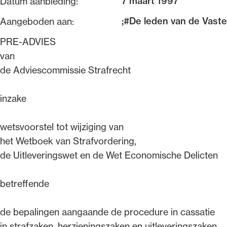
7 maart 1997
Datum aanbieding:
;#De leden van de Vast
Aangeboden aan:
Alle wet- en regelgeving voor 
Advocatenwet tot de Verordeni
PRE-ADVIES
(Voda) en de Regeling op de ad
van
de Adviescommissie Strafrecht
inzake
wetsvoorstel tot wijziging van
het Wetboek van Strafvordering,
de Uitleveringswet en de Wet Economische Delicten
betreffende
de bepalingen aangaande de procedure in cassatie
in strafzaken, herzieningszaken en uitleveringszaken