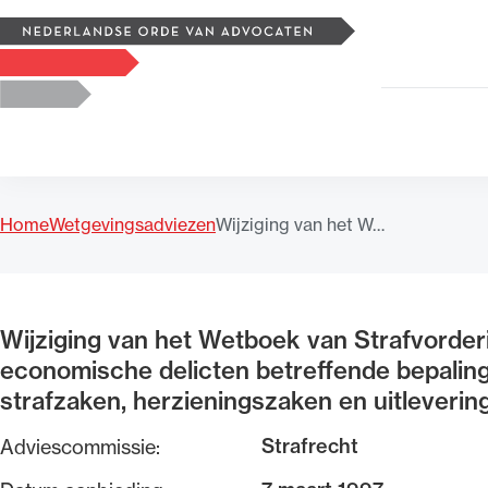
Zoeken
Logo, to the homepage
Home
Wetgevingsadviezen
Wijziging van het W…
Uitgelicht
Wijziging van het Wetboek van Strafvorder
economische delicten betreffende bepaling
strafzaken, herzieningszaken en uitleverin
Strafrecht
Adviescommissie: