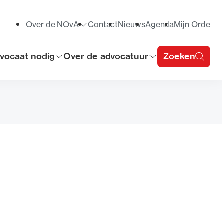
Over de NOvA
Contact
Nieuws
Agenda
Mijn Orde
Toon submenu voor
vocaat nodig
Over de advocatuur
Zoeken
on submenu voor
Toon submenu voor
u