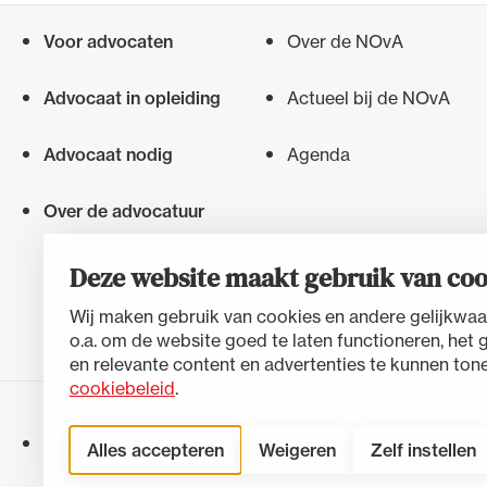
Voor advocaten
Over de NOvA
Snel navigeren naar
Advocaat in opleiding
Actueel bij de NOvA
Advocaat nodig
Agenda
Over de advocatuur
Deze website maakt gebruik van coo
Wij maken gebruik van cookies en andere gelijkwaa
o.a. om de website goed te laten functioneren, het 
en relevante content en advertenties te kunnen tone
cookiebeleid
.
Toegankelijkheidsverklaring
Disclaimer
Privacystateme
Alles accepteren
Weigeren
Zelf instellen