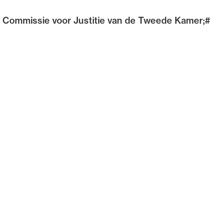
e Commissie voor Justitie van de Tweede Kamer;#
de advocatuur. Van de
Ondersteuning voor a
ng op de advocatuur
beroepsuitoefening: v
vocatuur (Roda).
rechtsgebiedenregist