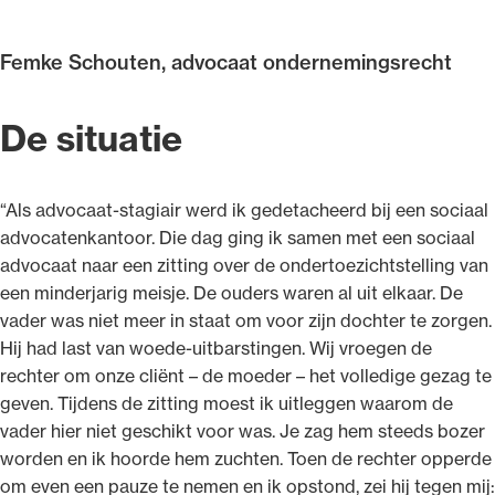
Uitgelicht
Femke Schouten, advocaat ondernemingsrecht
De situatie
“Als advocaat-stagiair werd ik gedetacheerd bij een sociaal
advocatenkantoor. Die dag ging ik samen met een sociaal
advocaat naar een zitting over de ondertoezichtstelling van
een minderjarig meisje. De ouders waren al uit elkaar. De
Alle wet- en regelgeving voor de advocatuur.
vader was niet meer in staat om voor zijn dochter te zorgen.
Van de Advocatenwet tot de Verordening op
Hij had last van woede-uitbarstingen. Wij vroegen de
de advocatuur (Voda) en de Regeling op de
rechter om onze cliënt –⁠ de moeder ⁠– het volledige gezag te
advocatuur (Roda).
geven. Tijdens de zitting moest ik uitleggen waarom de
vader hier niet geschikt voor was. Je zag hem steeds bozer
worden en ik hoorde hem zuchten. Toen de rechter opperde
om even een pauze te nemen en ik opstond, zei hij tegen mij: