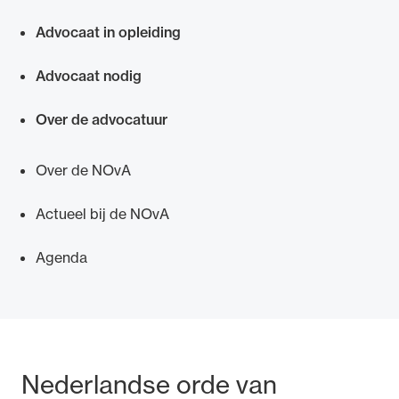
Snel navigeren naar
gegevens aanvragen. Lees verder over
.
Advocaat in opleiding
Advocaat nodig
Over de advocatuur
Over de NOvA
Actueel bij de NOvA
Agenda
Bezoek- en postadres
Nederlandse orde van