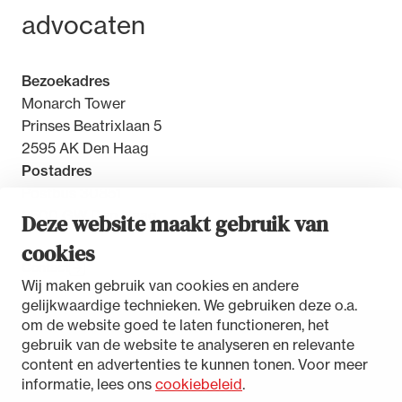
advocaten
Bezoekadres
Monarch Tower
Prinses Beatrixlaan 5
2595 AK Den Haag
Postadres
Postbus 30851
2500 GW Den Haag
Deze website maakt gebruik van
cookies
Contact
Wij maken gebruik van cookies en andere
gelijkwaardige technieken. We gebruiken deze o.a.
om de website goed te laten functioneren, het
gebruik van de website te analyseren en relevante
Toegankelijkheidsverklaring
content en advertenties te kunnen tonen. Voor meer
Disclaimer
informatie, lees ons
cookiebeleid
.