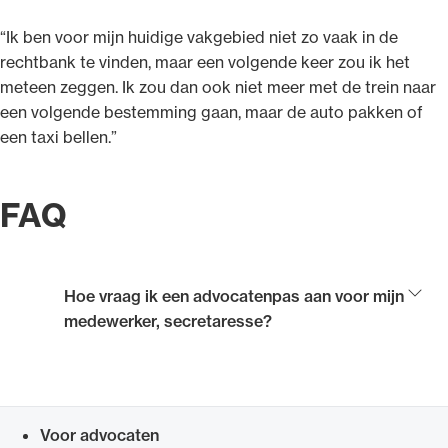
“Ik ben voor mijn huidige vakgebied niet zo vaak in de
rechtbank te vinden, maar een volgende keer zou ik het
meteen zeggen. Ik zou dan ook niet meer met de trein naar
een volgende bestemming gaan, maar de auto pakken of
een taxi bellen.”
FAQ
Hoe vraag ik een advocatenpas aan voor mijn
medewerker, secretaresse?
Voor de aanvraag van een advocatenpas voor
medewerkers zijn een G-nummer en een
toegangscode nodig. De advocaat moet deze
Voor advocaten