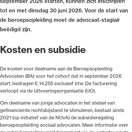
september 2026 starten, kunnen zich inschrijven
tot en met dinsdag 30 juni 2026. Voor de start van
de beroepsopleiding moet de advocaat-stagiair
beëdigd zijn.
Ondersteuning voor advocaten bij hun
beroepsuitoefening: van de advocatenpas tot
Kosten en subsidie
het rechtsgebiedenregister en
geheimhoudernummers.
De kosten voor deelname aan de Beroepsopleiding
Advocaten (BA) voor het cohort dat in september 2026
start, bedragen € 14.255 exclusief btw. De facturering
verloopt via de Uitvoeringsorganisatie (UO).
Om deelname van jonge advocaten in het stelsel van
gefinancierde rechtsbijstand te stimuleren, bestaat sinds
2021 (op initiatief van de NOvA) de subsidieregeling
beroepsopleiding sociaal advocaten. Meer informatie over