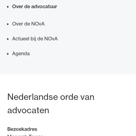
Over de advocatuur
Over de NOvA
Actueel bij de NOvA
Agenda
Bezoek- en postadres
Nederlandse orde van
advocaten
Bezoekadres