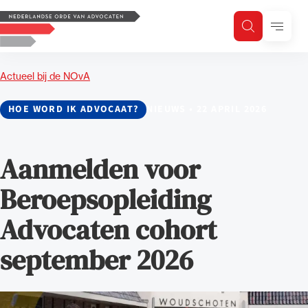
Logo, to the homepage
Menu
Zoeken
Zoek op trefwoord
H
Zoeken
Actueel bij de NOvA
Zoekgebied
HOE WORD IK ADVOCAAT?
NIEUWS
•
22 APRIL 2026
Aanmelden voor
Beroepsopleiding
Advocaten cohort
september 2026