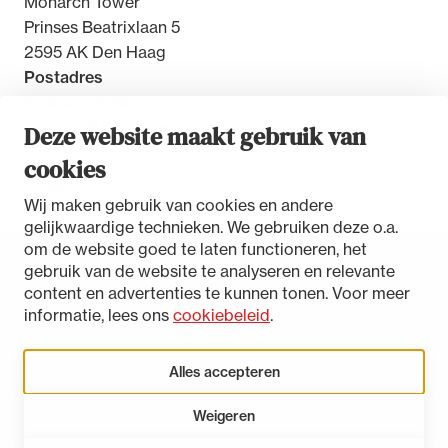
Monarch Tower
Prinses Beatrixlaan 5
2595 AK Den Haag
Postadres
Postbus 30851
2500 GW Den Haag
Deze website maakt gebruik van
cookies
Contact
Wij maken gebruik van cookies en andere
gelijkwaardige technieken. We gebruiken deze o.a.
om de website goed te laten functioneren, het
gebruik van de website te analyseren en relevante
Toegankelijkheidsverklaring
content en advertenties te kunnen tonen. Voor meer
Disclaimer
informatie, lees ons
cookiebeleid
.
Privacystatement
Cookies beheren
Alles accepteren
Weigeren
LinkedIn
Instagram
Bluesky