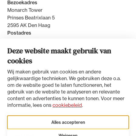
Bezoekadres
Monarch Tower
Prinses Beatrixlaan 5
2595 AK Den Haag
Postadres
Postbus 30851
2500 GW Den Haag
Deze website maakt gebruik van
cookies
Contact
Wij maken gebruik van cookies en andere
gelijkwaardige technieken. We gebruiken deze o.a.
om de website goed te laten functioneren, het
gebruik van de website te analyseren en relevante
Toegankelijkheidsverklaring
content en advertenties te kunnen tonen. Voor meer
Disclaimer
informatie, lees ons
cookiebeleid
.
Privacystatement
Cookies beheren
Alles accepteren
Weigeren
LinkedIn
Instagram
Bluesky