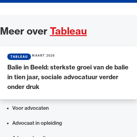
Meer over
Tableau
NIEUWS
•
18 MAART 2026
TABLEAU
Balie in Beeld: sterkste groei van de balie
in tien jaar, sociale advocatuur verder
onder druk
Voor advocaten
Snel navigeren naar
Advocaat in opleiding