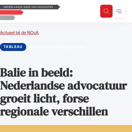
Logo, to the homepage
Menu
Zoeken
Zoek op trefwoord
H
Zoeken
Actueel bij de NOvA
Zoekgebied
TABLEAU
NIEUWS
•
24 FEBRUARI 2025
Balie in beeld:
Nederlandse advocatuur
groeit licht, forse
regionale verschillen