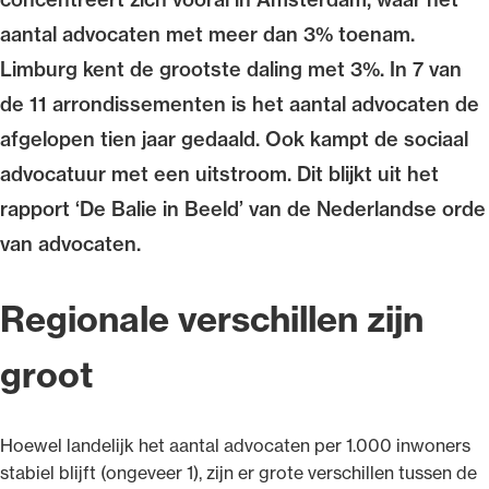
aantal advocaten met meer dan 3% toenam.
Limburg kent de grootste daling met 3%. In 7 van
de 11 arrondissementen is het aantal advocaten de
Ondersteuning voor advocaten bij hun
afgelopen tien jaar gedaald. Ook kampt de sociaal
beroepsuitoefening: van de advocatenpas tot
advocatuur met een uitstroom. Dit blijkt uit het
het rechtsgebiedenregister en
rapport ‘De Balie in Beeld’ van de Nederlandse orde
geheimhoudernummers.
van advocaten.
Regionale verschillen zijn
groot
Hoewel landelijk het aantal advocaten per 1.000 inwoners
stabiel blijft (ongeveer 1), zijn er grote verschillen tussen de