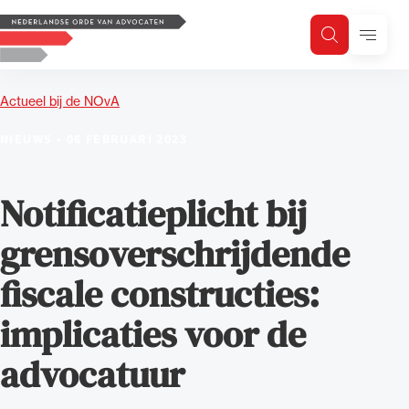
Logo, to the homepage
Menu
Zoeken
Zoek op trefwoord
H
Zoeken
Actueel bij de NOvA
Zoekgebied
NIEUWS
•
06 FEBRUARI 2023
Notificatieplicht bij
grensoverschrijdende
fiscale constructies:
implicaties voor de
advocatuur