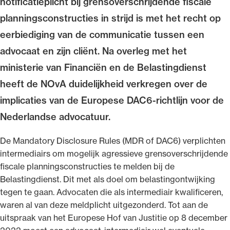
notificatieplicht bij grensoverschrijdende fiscale
planningsconstructies in strijd is met het recht op
eerbiediging van de communicatie tussen een
advocaat en zijn cliënt. Na overleg met het
Ondersteuning voor advocaten bij hun
ministerie van Financiën en de Belastingdienst
beroepsuitoefening: van de advocatenpas tot
heeft de NOvA duidelijkheid verkregen over de
het rechtsgebiedenregister en
implicaties van de Europese DAC6-richtlijn voor de
geheimhoudernummers.
Nederlandse advocatuur.
De Mandatory Disclosure Rules (MDR of DAC6) verplichten
intermediairs om mogelijk agressieve grensoverschrijdende
fiscale planningsconstructies te melden bij de
Belastingdienst. Dit met als doel om belastingontwijking
tegen te gaan. Advocaten die als intermediair kwalificeren,
waren al van deze meldplicht uitgezonderd. Tot aan de
uitspraak van het Europese Hof van Justitie op 8 december