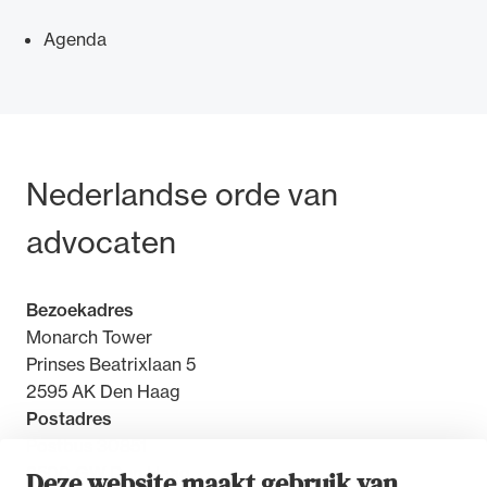
Agenda
Bezoek- en postadres
Nederlandse orde van
advocaten
Bezoekadres
Monarch Tower
Prinses Beatrixlaan 5
2595 AK Den Haag
Postadres
Postbus 30851
2500 GW Den Haag
Deze website maakt gebruik van