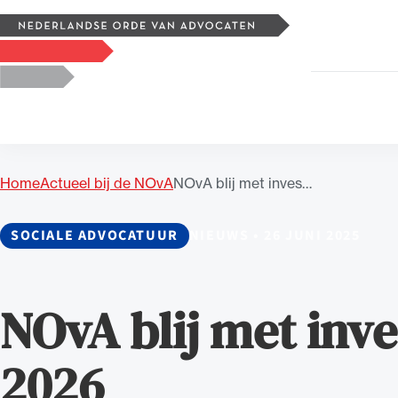
Zoeken
Logo, to the homepage
Home
Actueel bij de NOvA
NOvA blij met inves…
Uitgelicht
SOCIALE ADVOCATUUR
NIEUWS
•
26 JUNI 2025
NOvA blij met inve
2026