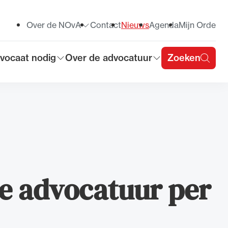
Over de NOvA
Contact
Nieuws
Agenda
Mijn Orde
Toon submenu voor
vocaat nodig
Over de advocatuur
Zoeken
on submenu voor
Toon submenu voor
u
le advocatuur per