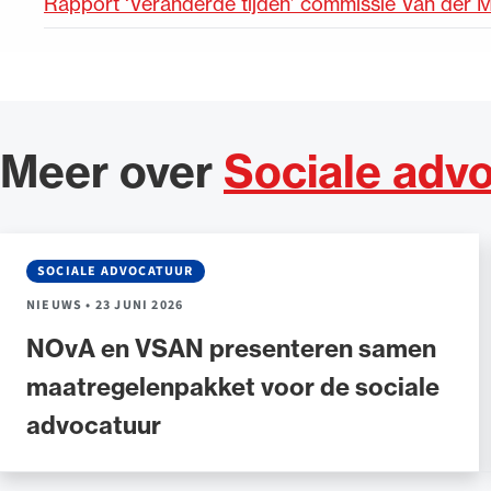
Rapport ‘Veranderde tijden’ commissie Van der M
Meer over
Sociale adv
SOCIALE ADVOCATUUR
NIEUWS
•
23 JUNI 2026
NOvA en VSAN presenteren samen
maatregelenpakket voor de sociale
advocatuur