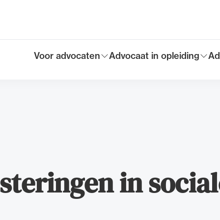
Voor advocaten
Advocaat in opleiding
Ad
Toon submenu voor
Toon submenu voor
To
Hoofdmen
steringen in socia