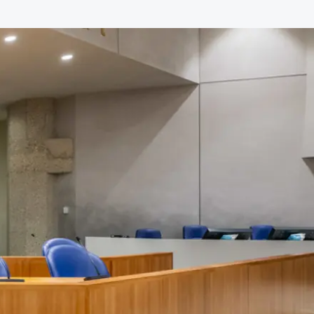
dvocaten bij hun
an de advocatenpas tot het
er en geheimhoudernummers.