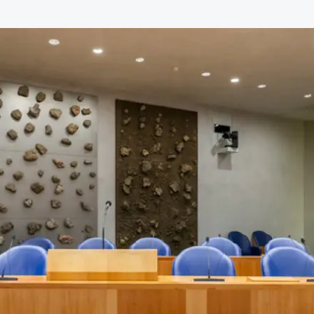
de advocatuur. Van de
Ondersteuning voor a
ng op de advocatuur
beroepsuitoefening: v
vocatuur (Roda).
rechtsgebiedenregist