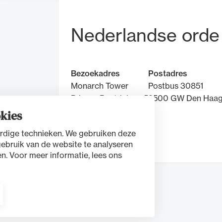
Bezoek- en pos
Nederlandse orde
Bezoekadres
Postadres
Monarch Tower
Postbus 30851
Prinses Beatrixlaan 5
2500 GW Den Haa
2595 AK Den Haag
kies
rdige technieken. We gebruiken deze
Contact
gebruik van de website te analyseren
n. Voor meer informatie, lees ons
nt
Cookies beheren