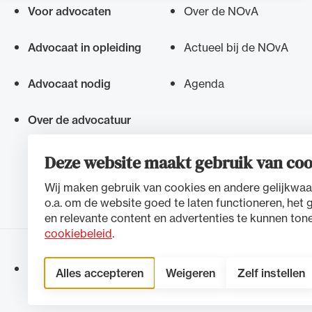
Voor advocaten
Over de NOvA
Snel navigeren naar
Advocaat in opleiding
Actueel bij de NOvA
Advocaat nodig
Agenda
Over de advocatuur
Deze website maakt gebruik van coo
Wij maken gebruik van cookies en andere gelijkwaa
o.a. om de website goed te laten functioneren, het 
en relevante content en advertenties te kunnen tone
cookiebeleid
.
Toegankelijkheidsverklaring
Disclaimer
Privacystateme
Alles accepteren
Weigeren
Zelf instellen