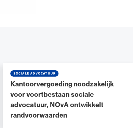
NIEUWS
•
09 APRIL 2026
SOCIALE ADVOCATUUR
Kantoorvergoeding noodzakelijk
voor voortbestaan sociale
advocatuur, NOvA ontwikkelt
randvoorwaarden